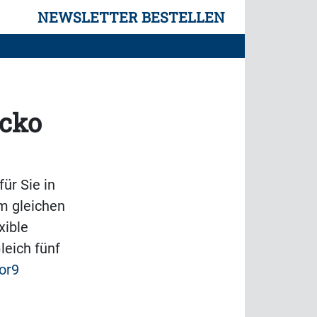
NEWSLETTER BESTELLEN
icko
ür Sie in
em gleichen
xible
leich fünf
or9