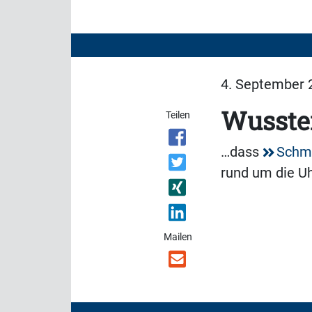
4. September 2
Wussten
Teilen
…dass
Schme
rund um die Uh
Mailen