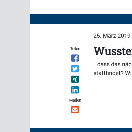
25. März 2019 
Wussten
Teilen
…dass das näch
stattfindet? W
Mailen