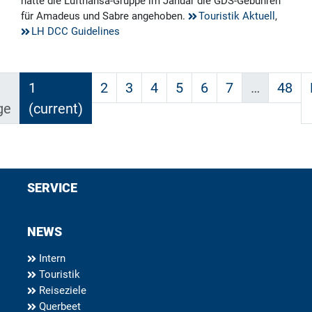
hatte die Lufthansa-Gruppe im Januar die GDS-Gebühren
für Amadeus und Sabre angehoben.
Touristik Aktuell
,
LH DCC Guidelines
1
2
3
4
5
6
7
…
48
ge
(current)
SERVICE
NEWS
Intern
Touristik
Reiseziele
Querbeet