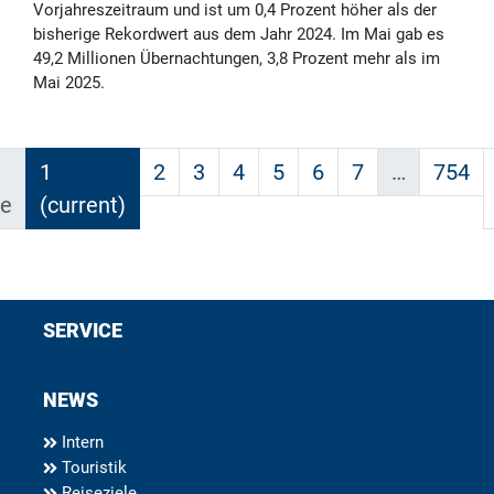
Vorjahreszeitraum und ist um 0,4 Prozent höher als der
bisherige Rekordwert aus dem Jahr 2024. Im Mai gab es
49,2 Millionen Übernachtungen, 3,8 Prozent mehr als im
Mai 2025.
1
2
3
4
5
6
7
…
754
ge
(current)
SERVICE
NEWS
Intern
Touristik
Reiseziele