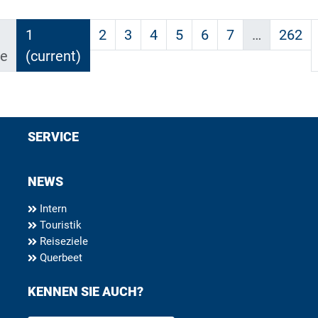
1
2
3
4
5
6
7
…
262
ge
(current)
SERVICE
NEWS
Intern
Touristik
Reiseziele
Querbeet
KENNEN SIE AUCH?