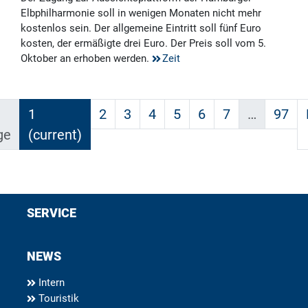
Elbphilharmonie soll in wenigen Monaten nicht mehr
kostenlos sein. Der allgemeine Eintritt soll fünf Euro
kosten, der ermäßigte drei Euro. Der Preis soll vom 5.
Oktober an erhoben werden.
Zeit
1
2
3
4
5
6
7
…
97
ge
(current)
SERVICE
NEWS
Intern
Touristik