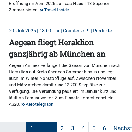
Eröffnung im April 2026 soll das Haus 113 Superior-
Zimmer bieten.
Travel Inside
29. Juli 2025 | 18:09 Uhr | Counter vor9 | Produkte
Aegean fliegt Heraklion
ganzjährig ab München an
Aegean Airlines verlängert die Saison von München nach
Heraklion auf Kreta über den Sommer hinaus und legt
auch im Winter Nonstopflüge auf. Zwischen November
und März stehen damit rund 12.200 Sitzplätze zur
Verfügung. Die Verbindung pausiert im Januar kurz und
läuft ab Februar weiter. Zum Einsatz kommt dabei ein
A320.
Aerotelegraph
←
1
2
3
4
5
6
Nächst