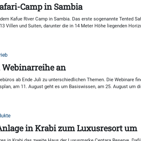
Safari-Camp in Sambia
it dem Kafue River Camp in Sambia. Das erste sogenannte Tented Sa
 13 Villen und Suiten, darunter die in 14 Meter Höhe liegenden Hori
rieb
 Webinarreihe an
ebüros ab Ende Juli zu unterschiedlichen Themen. Die Webinare fin
gsplan, am 11. August geht es um Basiswissen, am 25. August um d
dukte
Anlage in Krabi zum Luxusresort um
res in Krabi das zweite Haus der Luxusmarke Centara Reserve. Dafü