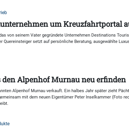
rieb
nunternehmen um Kreuzfahrtportal a
r das von seinem Vater gegründete Unternehmen Destinations Tourist
Der Quereinsteiger setzt auf persönliche Beratung, ausgewählte Lux
rs den Alpenhof Murnau neu erfinden
ten Alpenhof Murnau verkauft. Ein halbes Jahr später zieht Pächte
 er gemeinsam mit dem neuen Eigentümer Peter Inselkammer (Foto r
eibt.
dukte