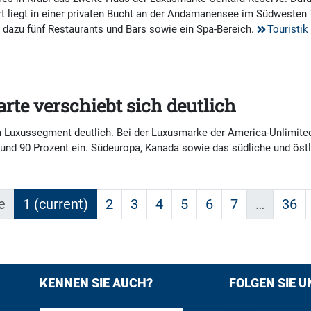
liegt in einer privaten Bucht an der Andamanensee im Südwesten Th
, dazu fünf Restaurants und Bars sowie ein Spa-Bereich.
Touristik
rte verschiebt sich deutlich
m Luxussegment deutlich. Bei der Luxusmarke der America-Unlimited
nd 90 Prozent ein. Südeuropa, Kanada sowie das südliche und östli
e
1
(current)
2
3
4
5
6
7
…
36
KENNEN SIE AUCH?
FOLGEN SIE U