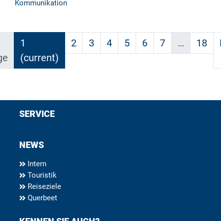
Kommunikation
1
2
3
4
5
6
7
…
18
ge
(current)
SERVICE
NEWS
Intern
Touristik
Reiseziele
Querbeet