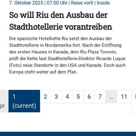
7. Oktober 2025 | 07:00 Uhr | Reise vor9 | Inside
So will Riu den Ausbau der
Stadthotellerie vorantreiben
Die spanische Hotelkette Riu setzt den Ausbau der
Stadthotellerie in Nordamerika fort. Nach der Eröffnung
des ersten Hauses in Kanada, dem Riu Plaza Toronto,
prüft die Kette laut Stadthotellerie-Direktor Ricardo Luque
(Foto) neue Standorte in den USA und Kanada. Doch auch
Europa steht weiter auf dem Plan.
1
2
3
4
5
6
7
…
11
ge
(current)