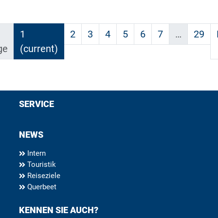
1
2
3
4
5
6
7
…
29
ge
(current)
SERVICE
NEWS
Intern
Touristik
Reiseziele
Querbeet
KENNEN SIE AUCH?