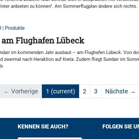
inter anbieten zu können". Am Sommerflugplan ändere sich nichts.
 | Produkte
us am Flughafen Lübeck
undair im kommenden Jahr ausbaut – am Flughafen Lübeck. Von dor
 zweimal nach Heraklion auf Kreta. Zudem fliegt Sundair im Som
eb
← Vorherige
1
(current)
2
3
Nächste →
KENNEN SIE AUCH?
FOLGEN SIE U