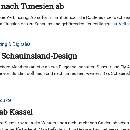
 nach Tunesien ab
eue Verbindung. Ab sofort nimmt Sundair die Route aus der sächsi
im Flugplan des zu Schauinsland gehörenden Ferienfliegers.
Airlin
ting & Digitales
im Schauinsland-Design
isen Mehrheitsanteile an den Fluggesellschaften Sundair und Fly Ai
te von Sundair soll nach und nach umlackiert werden. Das Schauins
odukte
 ab Kassel
ne Sundair wird in der Wintersaison nicht mehr von Calden abheben. 
d Teneriffa bedient. Man befinde sich in Gesprächen mit verschieden