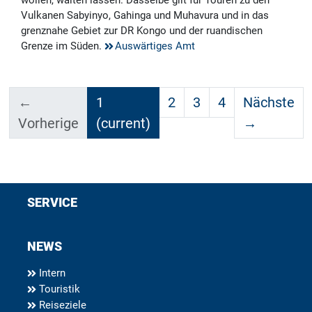
wollen, walten lassen. Dasselbe gilt für Touren zu den
Vulkanen Sabyinyo, Gahinga und Muhavura und in das
grenznahe Gebiet zur DR Kongo und der ruandischen
Grenze im Süden.
Auswärtiges Amt
←
1
2
3
4
Nächste
Vorherige
(current)
→
SERVICE
NEWS
Intern
Touristik
Reiseziele