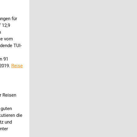
ungen für
 12,9
n
te vom
idende TUI-
n 91
2019.
Reise
r Reisen
 guten
utieren die
tz und
nter