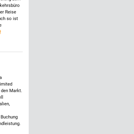
rkehrsbüro
ner Reise
ch so ist
e
9
a
limited
 den Markt.
ll
lien,
n Buchung
ndleistung.