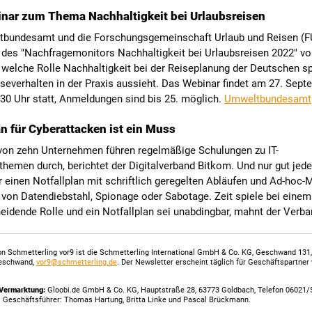
nar zum Thema Nachhaltigkeit bei Urlaubsreisen
bundesamt und die Forschungsgemeinschaft Urlaub und Reisen (FU
 des "Nachfragemonitors Nachhaltigkeit bei Urlaubsreisen 2022" vo
 welche Rolle ⁠Nachhaltigkeit⁠ bei der Reiseplanung der Deutschen sp
severhalten in der Praxis aussieht. Das Webinar findet am 27. Sep
:30 Uhr statt, Anmeldungen sind bis 25. möglich.
Umweltbundesamt
an für Cyberattacken ist ein Muss
von zehn Unternehmen führen regelmäßige Schulungen zu IT-
themen durch, berichtet der Digitalverband Bitkom. Und nur gut jed
r einen Notfallplan mit schriftlich geregelten Abläufen und Ad-ho
l von Datendiebstahl, Spionage oder Sabotage. Zeit spiele bei einem
eidende Rolle und ein Notfallplan sei unabdingbar, mahnt der Verb
n Schmetterling vor9 ist die Schmetterling International GmbH & Co. KG, Geschwand 131
eschwand,
vor9@schmetterling.de
. Der Newsletter erscheint täglich für Geschäftspartner
Vermarktung:
Gloobi.de GmbH & Co. KG, Hauptstraße 28, 63773 Goldbach, Telefon 06021/
. Geschäftsführer: Thomas Hartung, Britta Linke und Pascal Brückmann.