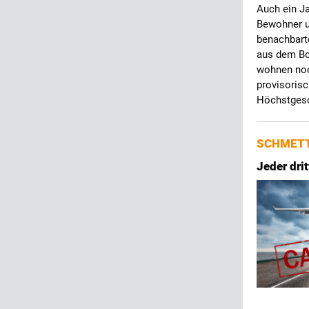
Auch ein J
Bewohner u
benachbarte
aus dem Bo
wohnen noc
provisorisc
Höchstgesc
SCHMETT
Jeder dri