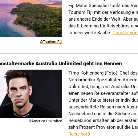
Fiji Matai Specialist lockt das Ve
Tourism Fiji mit der Verlosung ei
ans andere Ende der Welt. Aber au
das E-Learning für Reisebüros ein
lohnenswerte Sache.
Counter vor
©Tourism Fiji
nstaltermarke Australia Unlimited geht ins Rennen
Timo Kohlenberg (Foto), Chef des
Nordamerika-Spezialisten Americ
Unlimited, bringt mit Australia Un
einen neuen Reiseveranstalter auf
Unter der Marke bietet er individue
ausgearbeitete Reisen nach Austra
Neuseeland und in die Südsee an.
Reisebüros erhalten ab der erste
©America Unlimited
zehn Prozent Provision auf die La
Reise vor9