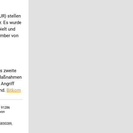
R) stellen
r. Es wurde
ielt und
tember von
es zweite
c-Maßnahmen
 Angriff
and.
Bitkom
, 91286
 von
5830289,