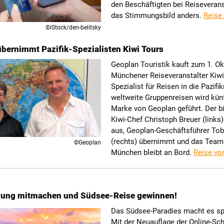
den Beschäftigten bei Reiseverans
das Stimmungsbild anders.
Reise
©iStock/den-belitsky
bernimmt Pazifik-Spezialisten Kiwi Tours
Geoplan Touristik kauft zum 1. O
Münchener Reiseveranstalter Kiwi
Spezialist für Reisen in die Pazifi
weltweite Gruppenreisen wird künf
Marke von Geoplan geführt. Der b
Kiwi-Chef Christoph Breuer (links
aus, Geoplan-Geschäftsführer Tob
(rechts) übernimmt und das Team
©Geoplan
München bleibt an Bord.
Reise vo
ulung mitmachen und Südsee-Reise gewinnen!
Das Südsee-Paradies macht es s
Mit der Neuauflage der Online-Sc