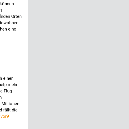
 können
as
lnden Orten
Einwohner
hen eine
h einer
help mehr
te Flug
m
 Millionen
 fällt die
 vor9