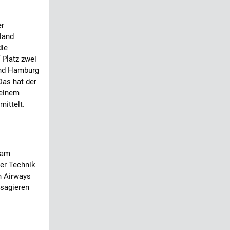
er
land
die
 Platz zwei
 und Hamburg
Das hat der
seinem
mittelt.
 am
ter Technik
h Airways
ssagieren