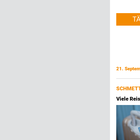
T
21. Septe
SCHMETT
Viele Rei