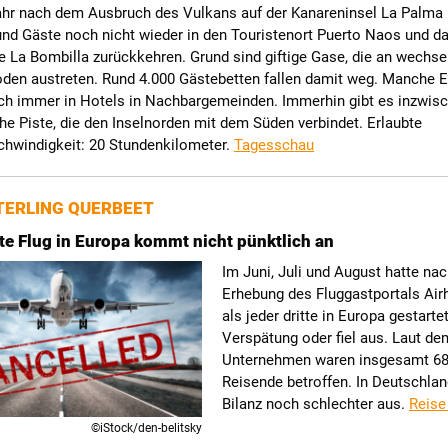
ahr nach dem Ausbruch des Vulkans auf der Kanareninsel La Palma
nd Gäste noch nicht wieder in den Touristenort Puerto Naos und d
 La Bombilla zurückkehren. Grund sind giftige Gase, die an wechse
den austreten. Rund 4.000 Gästebetten fallen damit weg. Manche 
h immer in Hotels in Nachbargemeinden. Immerhin gibt es inzwisc
he Piste, die den Inselnorden mit dem Süden verbindet. Erlaubte
hwindigkeit: 20 Stundenkilometer.
Tagesschau
ERLING QUERBEET
tte Flug in Europa kommt nicht pünktlich an
Im Juni, Juli und August hatte nac
Erhebung des Fluggastportals Air
als jeder dritte in Europa gestarte
Verspätung oder fiel aus. Laut de
Unternehmen waren insgesamt 68
Reisende betroffen. In Deutschland
Bilanz noch schlechter aus.
Reise
©iStock/den-belitsky