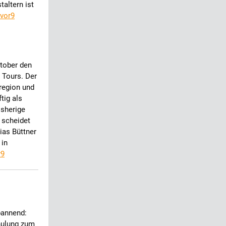
taltern ist
 vor9
ktober den
 Tours. Der
kregion und
tig als
isherige
) scheidet
ias Büttner
 in
r9
pannend:
hulung zum