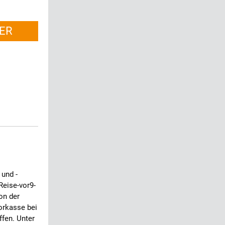
ER
 und -
Reise-vor9-
on der
Vorkasse bei
fen. Unter