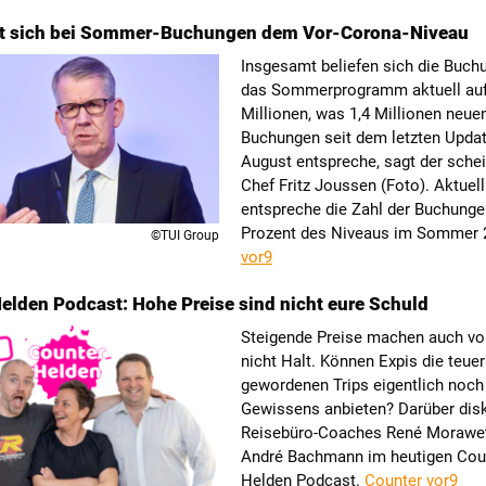
rt sich bei Sommer-Buchungen dem Vor-Corona-Niveau
Insgesamt beliefen sich die Buch
das Sommerprogramm aktuell auf
Millionen, was 1,4 Millionen neue
Buchungen seit dem letzten Upda
August entspreche, sagt der sche
Chef Fritz Joussen (Foto). Aktuell
entspreche die Zahl der Buchunge
Prozent des Niveaus im Sommer 
©TUI Group
vor9
elden Podcast: Hohe Preise sind nicht eure Schuld
Steigende Preise machen auch vo
nicht Halt. Können Expis die teuer
gewordenen Trips eigentlich noch
Gewissens anbieten? Darüber disk
Reisebüro-Coaches René Morawe
André Bachmann im heutigen Cou
Helden Podcast.
Counter vor9