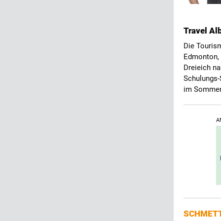
Travel Al
Die Touris
Edmonton, 
Dreieich na
Schulungs-
im Sommer
A
SCHMETT