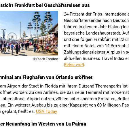
ticht Frankfurt bei Geschäftsreisen aus
24 Prozent der Trips international
Geschäftsreisender nach Deutsch
führten in diesem Jahr bislang in 
bayerische Landeshauptstadt. Auf
und drei folgen Frankfurt mit 22
mit einem Anteil von 14 Prozent. 
Zahlungsdienstleister Airplus in 
aktuellen Business Travel Index er
©iStock Foottoo
Reise vor9
minal am Flughafen von Orlando eröffnet
am Airport der Stadt in Florida mit ihrem Dutzend Themenparks ist
öffnet worden. Zu den Airlines, die das neue Terminal mit moderns
International Airport nutzen, zählen unter anderem Emirates, Britis
sa. Ein weiterer Ausbau bis zu einer Kapazität von 60 Millionen Pa
i geplant, heißt es.
USA Today
ger Neuanfang im Westen von La Palma