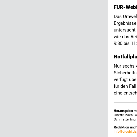
FUR-Webi
Das Umwelt
Ergebnisse
untersucht,
wie das Rei
9:30 bis 11
Notfallpl
Nur sechs 
Sicherheits
verfügt übe
für den Fal
eine entsch
Herausgeber
vo
Obertrubach-G
Schmetterling.
Redaktion und 
info@gloobi.de