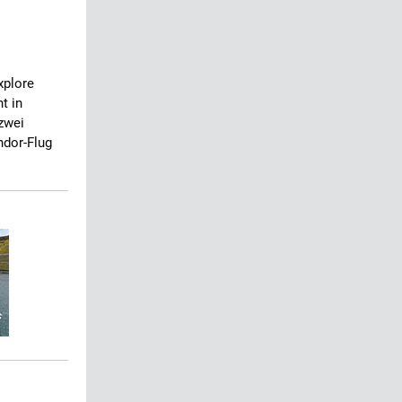
xplore
t in
 zwei
ndor-Flug