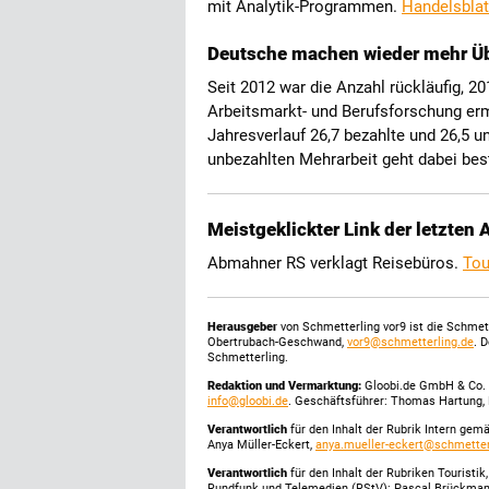
mit Analytik-Programmen.
Handelsblat
Deutsche machen wieder mehr Ü
Seit 2012 war die Anzahl rückläufig, 20
Arbeitsmarkt- und Berufsforschung erm
Jahresverlauf 26,7 bezahlte und 26,5 u
unbezahlten Mehrarbeit geht dabei bes
Meistgeklickter Link der letzten
Abmahner RS verklagt Reisebüros.
Tou
Herausgeber
von Schmetterling vor9 ist die Schme
Obertrubach-Geschwand,
vor9@schmetterling.de
. 
Schmetterling.
Redaktion und Vermarktung:
Gloobi.de GmbH & Co. 
info@gloobi.de
. Geschäftsführer: Thomas Hartung, 
Verantwortlich
für den Inhalt der Rubrik Intern gem
Anya Müller-Eckert,
anya.mueller-eckert@schmetter
Verantwortlich
für den Inhalt der Rubriken Touristi
Rundfunk und Telemedien (RStV): Pascal Brückma