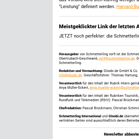
"Leistung" definiert werden.
Harvard B
Meistgeklickter Link der letzten
JETZT noch perfekter: die Schmetterli
Herausgeber
von Schmetterling vor9 ist die Schme
Obertrubach-Geschwand,
vor9@schmetterling.de
. 
Schmetterling.
Redaktion und Vermarktung:
Gloobi.de GmbH & Co. 
info@gloobi.de
. Geschäftsführer: Thomas Hartung, 
Verantwortlich
für den Inhalt der Rubrik Intern gem
Anya Müller-Eckert,
anya.mueller-eckert@schmetter
Verantwortlich
für den Inhalt der Rubriken Touristi
Rundfunk und Telemedien (RStV): Pascal Brückma
Chefredaktion:
Pascal Brückmann, Christian Schmick
Schmetterling International
und
Gloobi.de
übernehmen
verlinkten Seiten sind ausschließlich deren Betreibe
Newsletter abbestel