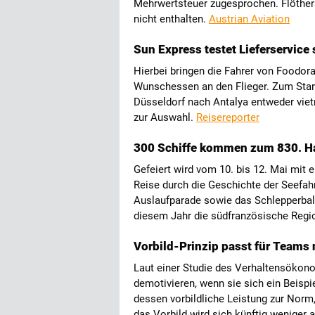
Mehrwertsteuer zugesprochen. Flöthers
nicht enthalten.
Austrian Aviation
Sun Express testet Lieferservice
Hierbei bringen die Fahrer von Foodora
Wunschessen an den Flieger. Zum Start
Düsseldorf nach Antalya entweder vie
zur Auswahl.
Reisereporter
300 Schiffe kommen zum 830. H
Gefeiert wird vom 10. bis 12. Mai mit
Reise durch die Geschichte der Seefahr
Auslaufparade sowie das Schlepperball
diesem Jahr die südfranzösische Regi
Vorbild-Prinzip passt für Teams
Laut einer Studie des Verhaltensökon
demotivieren, wenn sie sich ein Beisp
dessen vorbildliche Leistung zur Nor
das Vorbild wird sich künftig weniger a