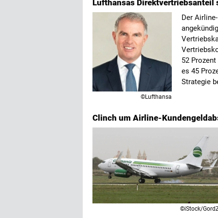
Lufthansas Direktvertriebsanteil 
Der Airline
angekündig
Vertriebska
Vertriebsk
52 Prozent 
es 45 Proze
Strategie b
©Lufthansa
Clinch um Airline-Kundengeldabs
©iStock/Gor