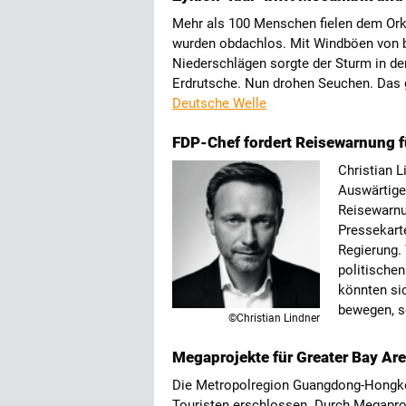
Mehr als 100 Menschen fielen dem Ork
wurden obdachlos. Mit Windböen von b
Niederschlägen sorgte der Sturm in 
Erdrutsche. Nun drohen Seuchen. Das 
Deutsche Welle
FDP-Chef fordert Reisewarnung fü
Christian L
Auswärtige
Reisewarnu
Pressekarte
Regierung.
politische
könnten si
bewegen, s
©Christian Lindner
Megaprojekte für Greater Bay Are
Die Metropolregion Guangdong-Hongkong
Touristen erschlossen. Durch Megapro