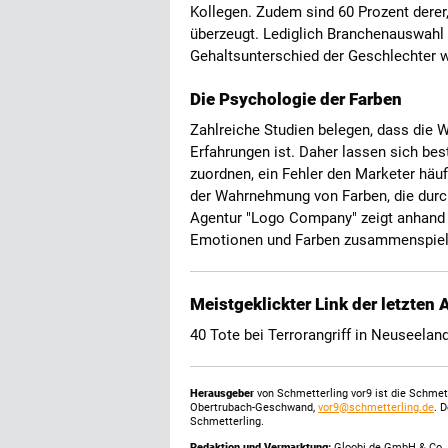
Kollegen. Zudem sind 60 Prozent derer,
überzeugt. Lediglich Branchenauswahl u
Gehaltsunterschied der Geschlechter 
Die Psychologie der Farben
Zahlreiche Studien belegen, dass die 
Erfahrungen ist. Daher lassen sich be
zuordnen, ein Fehler den Marketer häu
der Wahrnehmung von Farben, die durc
Agentur "Logo Company" zeigt anhand v
Emotionen und Farben zusammenspie
Meistgeklickter Link der letzten
40 Tote bei Terrorangriff in Neuseelan
Herausgeber
von Schmetterling vor9 ist die Schme
Obertrubach-Geschwand,
vor9@schmetterling.de
. 
Schmetterling.
Redaktion und Vermarktung:
Gloobi.de GmbH & Co. 