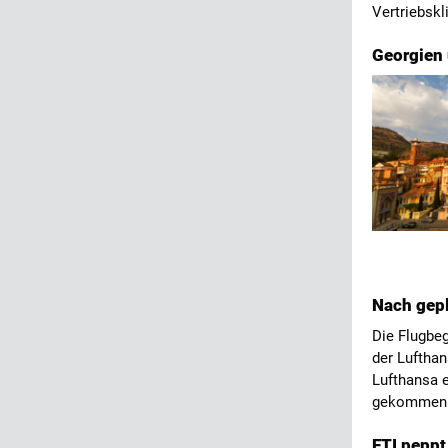
Vertriebskl
Georgien 
Nach gepl
Die Flugbeg
der Lufthan
Lufthansa e
gekommen 
FTI peppt