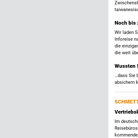
Zwischenst
taiwanesis
Noch bis 
Wir laden 
Inforeise n
die einziga
die weit üb
Wussten 
…dass Sie 
absichern k
SCHMETT
Vertriebs
Im deutsche
Reisebüros 
kommenden 