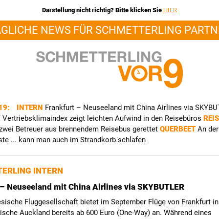
Darstellung nicht richtig? Bitte klicken Sie
HIER
ÄGLICHE NEWS FÜR SCHMETTERLING PARTN
019:
INTERN
Frankfurt – Neuseeland mit China Airlines via SKYB
K
Vertriebsklimaindex zeigt leichten Aufwind in den Reisebüros
REI
 zwei Betreuer aus brennendem Reisebus gerettet
QUERBEET
An der
te ... kann man auch im Strandkorb schlafen
ERLING INTERN
 – Neuseeland mit China Airlines via SKYBUTLER
sische Fluggesellschaft bietet im September Flüge von Frankfurt i
ische Auckland bereits ab 600 Euro (One-Way) an. Während eines