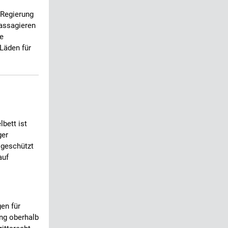
-Regierung
Passagieren
ie
Läden für
bett ist
ger
 geschützt
auf
en für
ung oberhalb