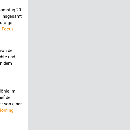
 Samstag 20
. Insgesamt
zufolge
.
Focus
von der
chte und
en dem
Höhle im
ef der
er von einer
Morning