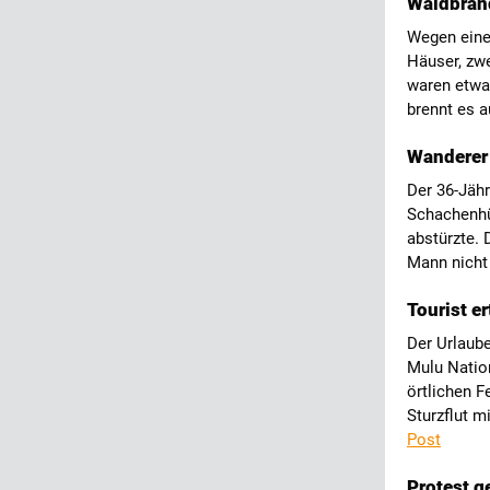
Waldbränd
Wegen eine
Häuser, zwe
waren etwa
brennt es a
Wanderer 
Der 36-Jäh
Schachenhü
abstürzte.
Mann nicht
Tourist 
Der Urlaube
Mulu Nation
örtlichen F
Sturzflut 
Post
Protest g