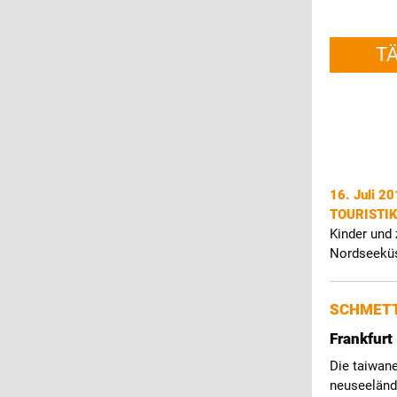
T
16. Juli 2
TOURISTI
Kinder und
Nordseeküs
SCHMETT
Frankfurt
Die taiwane
neuseeländ