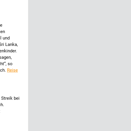
ge
ten
l und
ri Lanka,
enkinder.
 sagen,
ht“, so
sch.
Reise
Streik bei
ch.
t