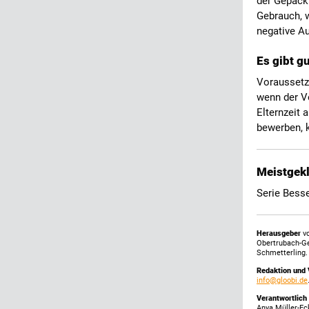
der Gepäck
Gebrauch, w
negative Au
Es gibt g
Voraussetzu
wenn der Vo
Elternzeit 
bewerben, 
Meistgekl
Serie Bess
Herausgeber
vo
Obertrubach-G
Schmetterling.
Redaktion und 
info@gloobi.de
Verantwortlich
Anya Müller-Ec