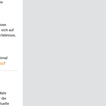
ie
iven
 sich auf
rlebnisse,
timal
ier
!
Mehr
 die
tuelle