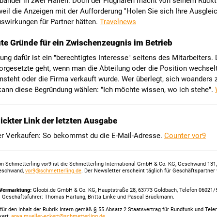
bänder in zwei Hallen. Doch der Flughafen macht von seinem Rücktr
eil die Anzeigen mit der Aufforderung "Holen Sie sich Ihre Ausglei
swirkungen für Partner hätten.
Travelnews
ute Gründe für ein Zwischenzeugnis im Betrieb
ng dafür ist ein "berechtigtes Interesse" seitens des Mitarbeiters. 
rgesetzte geht, wenn man die Abteilung oder die Position wechselt
ansteht oder die Firma verkauft wurde. Wer überlegt, sich woanders 
kann diese Begründung wählen: "Ich möchte wissen, wo ich stehe".
ickter Link der letzten Ausgabe
er Verkaufen: So bekommst du die E-Mail-Adresse.
Counter vor9
n Schmetterling vor9 ist die Schmetterling International GmbH & Co. KG, Geschwand 131
eschwand,
vor9@schmetterling.de
. Der Newsletter erscheint täglich für Geschäftspartner
Vermarktung:
Gloobi.de GmbH & Co. KG, Hauptstraße 28, 63773 Goldbach, Telefon 06021/
. Geschäftsführer: Thomas Hartung, Britta Linke und Pascal Brückmann.
für den Inhalt der Rubrik Intern gemäß § 55 Absatz 2 Staatsvertrag für Rundfunk und Tel
kert,
anya.mueller-eckert@schmetterling.de
.