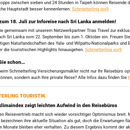
opps zwischen sieben und 24 Stunden in Taipeh können Reisende d
che Hauptstadt besser kennenlernen.
Schmetterling vor9
zum 18. Juli zur Inforeise nach Sri Lanka anmelden!
Sie gemeinsam mit unserem Netzwerkpartner Trias Travel zur exklus
ach Sri Lanka vom 22. September bis zum 1. Oktober ein. Freuen Sie
rtigen Naturlandschaften des Yala- und Wilpattu-Nationalparks und E
er die touristischen Highlights hinausgehen.
Schmetterling vor9
Sie schon…
beim Schmetterling Versicherungsmakler nicht nur Ihr Reisebüro op
önnen, sondern auch Ihre private Reise? Alle Infos dazu finden Sie
h
ERLING TOURISTIK
klimaindex zeigt leichten Aufwind in den Reisebüros
n Reisevertrieb macht sich wieder vorsichtiger Optimismus breit. 
bezeichnen ihre aktuelle Situation als gut, doch die Erwartungen für
Monate bleiben eher verhalten. Zu diesem Ergebnis kommt der ak