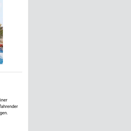
iner
fahrender
gen.