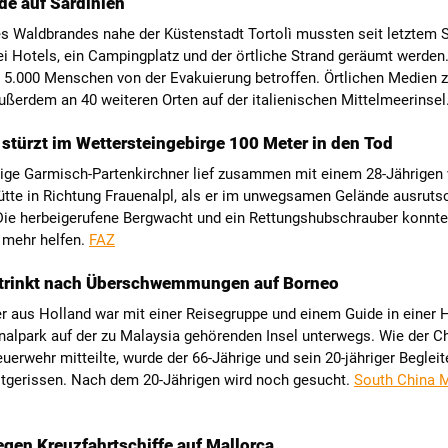
e auf Sardinien
s Waldbrandes nahe der Küstenstadt Tortolì mussten seit letztem
i Hotels, ein Campingplatz und der örtliche Strand geräumt werden
 5.000 Menschen von der Evakuierung betroffen. Örtlichen Medien 
ußerdem an 40 weiteren Orten auf der italienischen Mittelmeerinsel
stürzt im Wettersteingebirge 100 Meter in den Tod
rige Garmisch-Partenkirchner lief zusammen mit einem 28-Jährigen 
tte in Richtung Frauenalpl, als er im unwegsamen Gelände ausruts
 Die herbeigerufene Bergwacht und ein Rettungshubschrauber konnt
 mehr helfen.
FAZ
ertrinkt nach Überschwemmungen auf Borneo
r aus Holland war mit einer Reisegruppe und einem Guide in einer 
alpark auf der zu Malaysia gehörenden Insel unterwegs. Wie der Ch
euerwehr mitteilte, wurde der 66-Jährige und sein 20-jähriger Begleit
mitgerissen. Nach dem 20-Jährigen wird noch gesucht.
South China 
egen Kreuzfahrtschiffe auf Mallorca