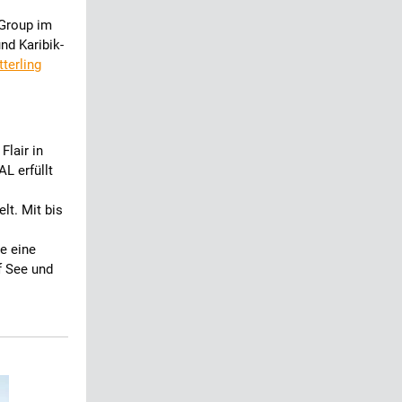
 Group im
nd Karibik-
terling
Flair in
AL erfüllt
lt. Mit bis
ie eine
f See und