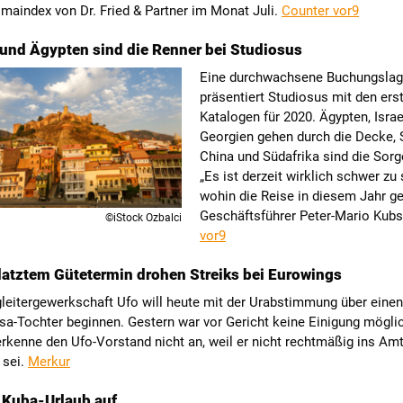
imaindex von Dr. Fried & Partner im Monat Juli.
Counter vor9
und Ägypten sind die Renner bei Studiosus
Eine durchwachsene Buchungsla
präsentiert Studiosus mit den ers
Katalogen für 2020. Ägypten, Israe
Georgien gehen durch die Decke, S
China und Südafrika sind die Sorg
„Es ist derzeit wirklich schwer zu
wohin die Reise in diesem Jahr ge
Geschäftsführer Peter-Mario Kub
©iStock Ozbalci
vor9
atztem Gütetermin drohen Streiks bei Eurowings
leitergewerkschaft Ufo will heute mit der Urabstimmung über einen 
sa-Tochter beginnen. Gestern war vor Gericht keine Einigung mögli
rkenne den Ufo-Vorstand nicht an, weil er nicht rechtmäßig ins Am
sei.
Merkur
 Kuba-Urlaub auf