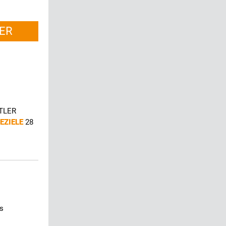
ER
UTLER
SEZIELE
28
ns