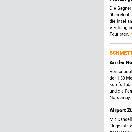
Die Gegner
überreicht.
die Insel a
Verdrängung
Touristen.
SCHMETT
An der No
Romantisch 
der 1,30 Me
komfortabe
und die Fen
Norderney,
Airport Z
Mit Cancell
Fluggäste e