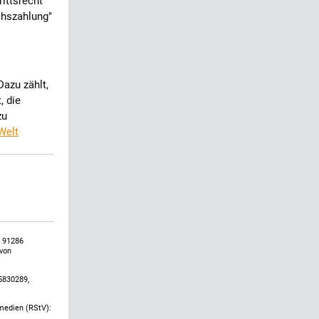
ittsrecht
chszahlung"
Dazu zählt,
, die
zu
Welt
, 91286
 von
5830289,
emedien (RStV):