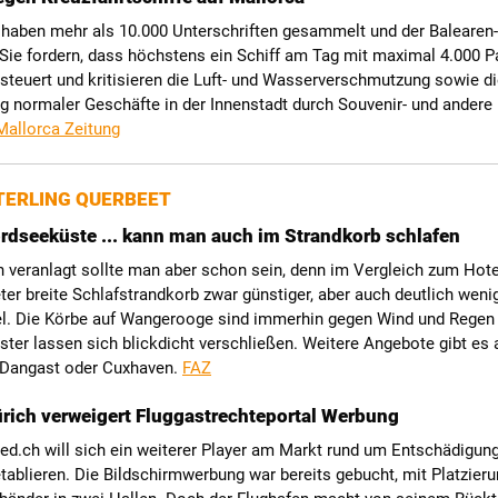
 haben mehr als 10.000 Unterschriften gesammelt und der Balearen
 Sie fordern, dass höchstens ein Schiff am Tag mit maximal 4.000 
nsteuert und kritisieren die Luft- und Wasserverschmutzung sowie d
 normaler Geschäfte in der Innenstadt durch Souvenir- und andere 
Mallorca Zeitung
ERLING QUERBEET
rdseeküste ... kann man auch im Strandkorb schlafen
veranlagt sollte man aber schon sein, denn im Vergleich zum Hotel
ter breite Schlafstrandkorb zwar günstiger, aber auch deutlich weni
l. Die Körbe auf Wangerooge sind immerhin gegen Wind und Regen
ster lassen sich blickdicht verschließen. Weitere Angebote gibt es 
 Dangast oder Cuxhaven.
FAZ
ürich verweigert Fluggastrechteportal Werbung
ed.ch will sich ein weiterer Player am Markt rund um Entschädigung
tablieren. Die Bildschirmwerbung war bereits gebucht, mit Platzier