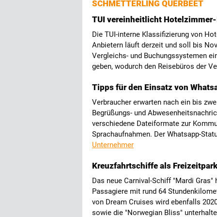
SCHMETTERLING QUERBEET
TUI vereinheitlicht Hotelzimmer
Die TUI-interne Klassifizierung von H
Anbietern läuft derzeit und soll bis N
Vergleichs- und Buchungssystemen ein
geben, wodurch den Reisebüros der Ver
Tipps für den Einsatz von Whats
Verbraucher erwarten nach ein bis zwe
Begrüßungs- und Abwesenheitsnachricht 
verschiedene Dateiformate zur Kommuni
Sprachaufnahmen. Der Whatsapp-Status 
Unternehmer
Kreuzfahrtschiffe als Freizeitpar
Das neue Carnival-Schiff "Mardi Gras" 
Passagiere mit rund 64 Stundenkilomet
von Dream Cruises wird ebenfalls 2020 
sowie die "Norwegian Bliss" unterhalte