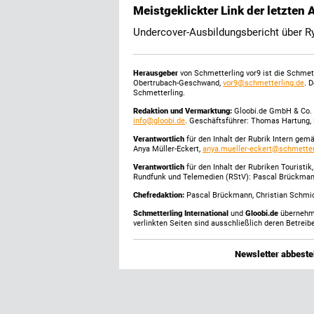
Meistgeklickter Link der letzten
Undercover-Ausbildungsbericht über Ry
Herausgeber
von Schmetterling vor9 ist die Schme
Obertrubach-Geschwand,
vor9@schmetterling.de
. 
Schmetterling.
Redaktion und Vermarktung:
Gloobi.de GmbH & Co. 
info@gloobi.de
. Geschäftsführer: Thomas Hartung, 
Verantwortlich
für den Inhalt der Rubrik Intern gem
Anya Müller-Eckert,
anya.mueller-eckert@schmetter
Verantwortlich
für den Inhalt der Rubriken Touristi
Rundfunk und Telemedien (RStV): Pascal Brückma
Chefredaktion:
Pascal Brückmann, Christian Schmick
Schmetterling International
und
Gloobi.de
übernehmen
verlinkten Seiten sind ausschließlich deren Betreibe
Newsletter abbestel