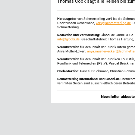
Thomas Cook sagt alle Reisen bis zu
Herausgeber
von Schmetterling vor9 ist die Schme
Obertrubach-Geschwand,
vor9@schmetterling.de
. 
Schmetterling.
Redaktion und Vermarktung:
Gloobi.de GmbH & Co. 
info@gloobi.de
. Geschäftsführer: Thomas Hartung, 
Verantwortlich
für den Inhalt der Rubrik Intern gem
Anya Müller-Eckert,
anya.mueller-eckert@schmetter
Verantwortlich
für den Inhalt der Rubriken Touristi
Rundfunk und Telemedien (RStV): Pascal Brückma
Chefredaktion:
Pascal Brückmann, Christian Schmick
Schmetterling International
und
Gloobi.de
übernehmen
verlinkten Seiten sind ausschließlich deren Betreibe
Newsletter abbestel