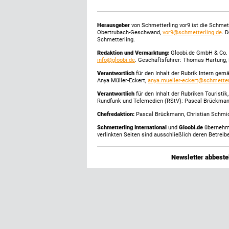
Herausgeber
von Schmetterling vor9 ist die Schme
Obertrubach-Geschwand,
vor9@schmetterling.de
. 
Schmetterling.
Redaktion und Vermarktung:
Gloobi.de GmbH & Co. 
info@gloobi.de
. Geschäftsführer: Thomas Hartung, 
Verantwortlich
für den Inhalt der Rubrik Intern gem
Anya Müller-Eckert,
anya.mueller-eckert@schmetter
Verantwortlich
für den Inhalt der Rubriken Touristi
Rundfunk und Telemedien (RStV): Pascal Brückma
Chefredaktion:
Pascal Brückmann, Christian Schmick
Schmetterling International
und
Gloobi.de
übernehmen
verlinkten Seiten sind ausschließlich deren Betreibe
Newsletter abbestel