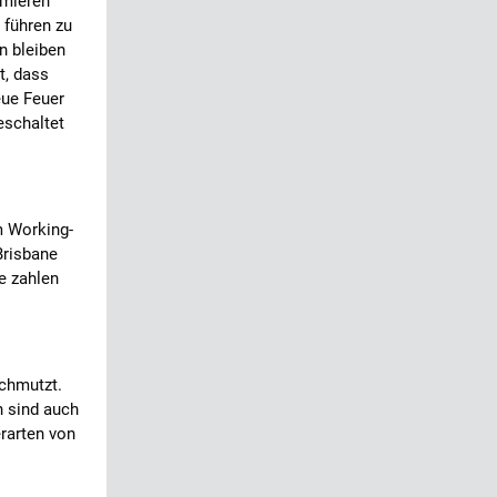
rmieren
 führen zu
n bleiben
t, dass
eue Feuer
eschaltet
m Working-
Brisbane
e zahlen
schmutzt.
n sind auch
erarten von