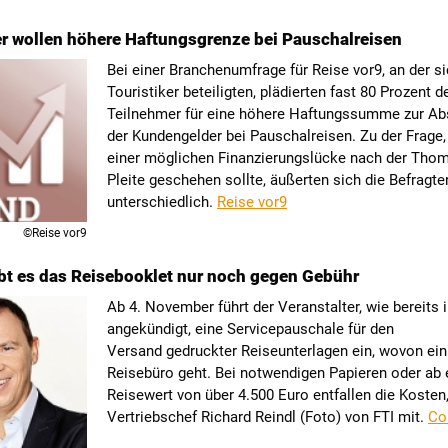
er wollen höhere Haftungsgrenze bei Pauschalreisen
Bei einer Branchenumfrage für Reise vor9, an der s
Touristiker beteiligten, plädierten fast 80 Prozent d
Teilnehmer für eine höhere Haftungssumme zur Ab
der Kundengelder bei Pauschalreisen. Zu der Frage
einer möglichen Finanzierungslücke nach der Tho
Pleite geschehen sollte, äußerten sich die Befragte
unterschiedlich.
Reise vor9
©Reise vor9
ibt es das Reisebooklet nur noch gegen Gebühr
Ab 4. November führt der Veranstalter, wie bereits 
angekündigt, eine Servicepauschale für den
Versand gedruckter Reiseunterlagen ein, wovon ein 
Reisebüro geht. Bei notwendigen Papieren oder ab
Reisewert von über 4.500 Euro entfallen die Kosten, 
Vertriebschef Richard Reindl (Foto) von FTI mit.
Co