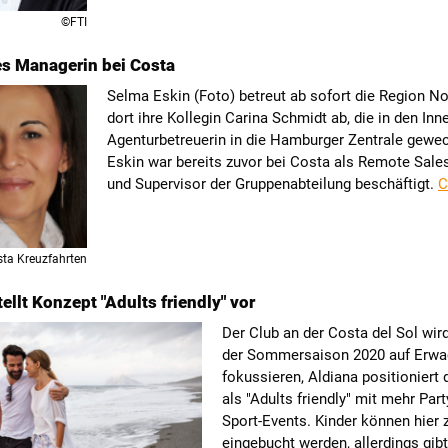
©FTI
s Managerin bei Costa
Selma Eskin (Foto) betreut ab sofort die Region No
dort ihre Kollegin Carina Schmidt ab, die in den Inn
Agenturbetreuerin in die Hamburger Zentrale gewec
Eskin war bereits zuvor bei Costa als Remote Sal
und Supervisor der Gruppenabteilung beschäftigt.
C
ta Kreuzfahrten
ellt Konzept "Adults friendly" vor
Der Club an der Costa del Sol wir
der Sommersaison 2020 auf Erw
fokussieren, Aldiana positioniert 
als "Adults friendly" mit mehr Part
Sport-Events. Kinder können hier 
eingebucht werden, allerdings gibt