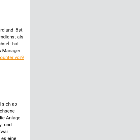
rd und löst
endienst als
hselt hat.
es Manager
ounter vor9
d sich ab
achsene
die Anlage
y- und
zwar
 es eine