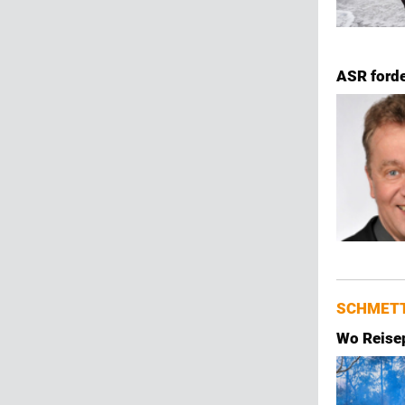
ASR forde
SCHMETT
Wo Reisep