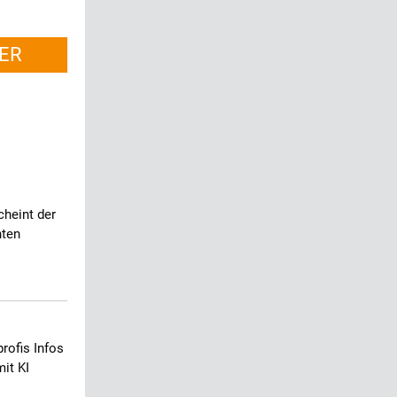
ER
cheint der
nten
rofis Infos
it KI