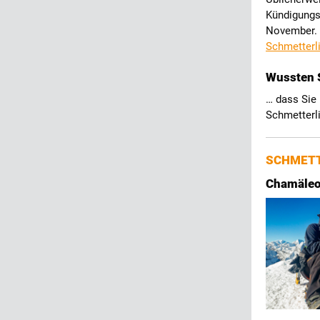
Kündigungsf
November. 
Schmetterl
Wussten S
… dass Sie
Schmetterl
SCHMETT
Chamäleon