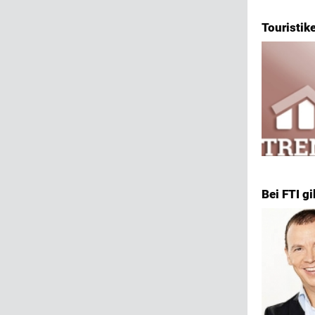
Touristik
Bei FTI g