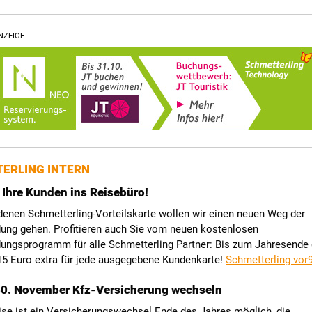
NZEIGE
ERLING INTERN
 Ihre Kunden ins Reisebüro!
denen Schmetterling-Vorteilskarte wollen wir einen neuen Weg der
ung gehen. Profitieren auch Sie vom neuen kostenlosen
ungsprogramm für alle Schmetterling Partner: Bis zum Jahresende 
15 Euro extra für jede ausgegebene Kundenkarte!
Schmetterling vor
30. November Kfz-Versicherung wechseln
ise ist ein Versicherungswechsel Ende des Jahres möglich, die