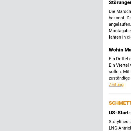
Störunge
Die Marschb
bekannt. Da
angelaufen.
Montagaben
fahren in d
Wohin Mal
Ein Drittel
Ein Vierte
sollen. Mit
zuständige
Zeitung
SCHMETT
US-Start-
Storylines 
LNG-Antrie