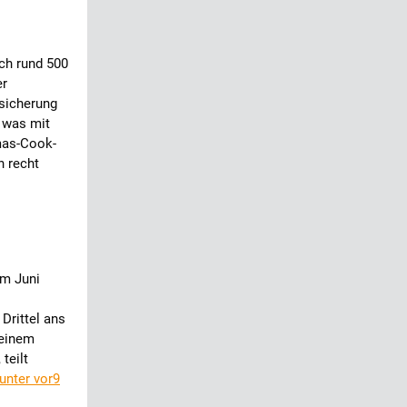
ich rund 500
er
sicherung
, was mit
mas-Cook-
n recht
im Juni
Drittel ans
 einem
teilt
unter vor9