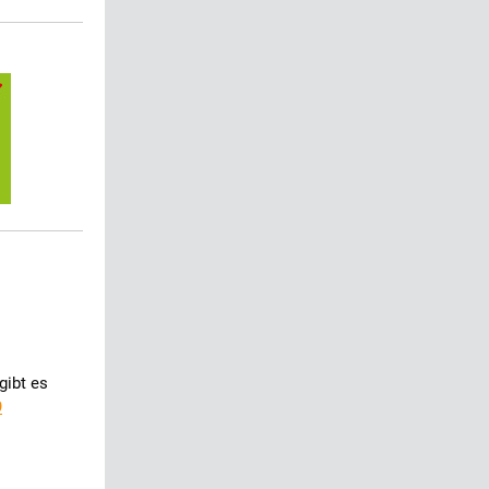
gibt es
9