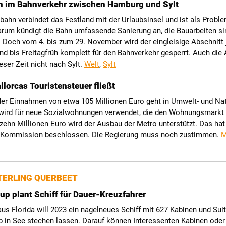
n im Bahnverkehr zwischen Hamburg und Sylt
ahn verbindet das Festland mit der Urlaubsinsel und ist als Probl
rum kündigt die Bahn umfassende Sanierung an, die Bauarbeiten si
 Doch vom 4. bis zum 29. November wird der eingleisige Abschnitt 
d bis Freitagfrüh komplett für den Bahnverkehr gesperrt. Auch die
ieser Zeit nicht nach Sylt.
Welt
,
Sylt
lorcas Touristensteuer fließt
 der Einnahmen von etwa 105 Millionen Euro geht in Umwelt- und Na
l wird für neue Sozialwohnungen verwendet, die den Wohnungsmarkt 
 zehn Millionen Euro wird der Ausbau der Metro unterstützt. Das hat
 Kommission beschlossen. Die Regierung muss noch zustimmen.
M
ERLING QUERBEET
up plant Schiff für Dauer-Kreuzfahrer
aus Florida will 2023 ein nagelneues Schiff mit 627 Kabinen und Sui
b in See stechen lassen. Darauf können Interessenten Kabinen oder