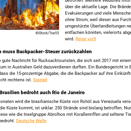
betroffen. Mehrere Websites info
über die aktuelle Lage. Die Brände
Evakuierungen und viele Mensche
ohne Strom, weil dieser aus Furch
umgestürzte Überlandleitungen n
entfachen könnten, vielerorts abg
©iStock/Toa55
wird.
Reise vor9
en muss Backpacker-Steuer zurückzahlen
e gute Nachricht für Rucksacktouristen, die sich seit 2017 mit eine
um in Australien Geld dazuverdienen durften. Ein Bundesgericht in 
dass die 15-prozentige Abgabe, die die Backpacker auf ihre Einkünft
cht rechtens ist.
Spiegel
 Brasilien bedroht auch Rio de Janeiro
onaten wird die brasilianische Küste von Rohöl aus Venezuela ver
die Küste kommt, ist unklar. 250 Strände sind bislang betroffen. Nu
ese wie die Inselgruppe Abrolhos mit Korallenriffen und seltene Ti
bedroht.
Deutsche Welle