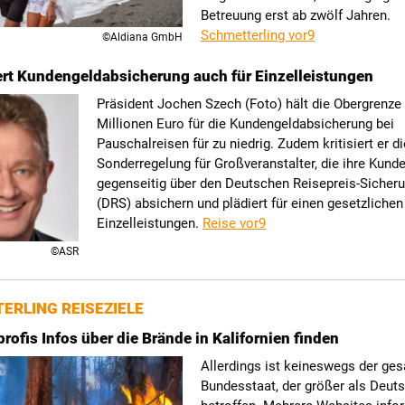
Betreuung erst ab zwölf Jahren.
Schmetterling vor9
©Aldiana GmbH
rt Kundengeldabsicherung auch für Einzelleistungen
Präsident Jochen Szech (Foto) hält die Obergrenze
Millionen Euro für die Kundengeldabsicherung bei
Pauschalreisen für zu niedrig. Zudem kritisiert er di
Sonderregelung für Großveranstalter, die ihre Kund
gegenseitig über den Deutschen Reisepreis-Sicher
(DRS) absichern und plädiert für einen gesetzlichen
Einzelleistungen.
Reise vor9
©ASR
ERLING REISEZIELE
rofis Infos über die Brände in Kalifornien finden
Allerdings ist keineswegs der ge
Bundesstaat, der größer als Deuts