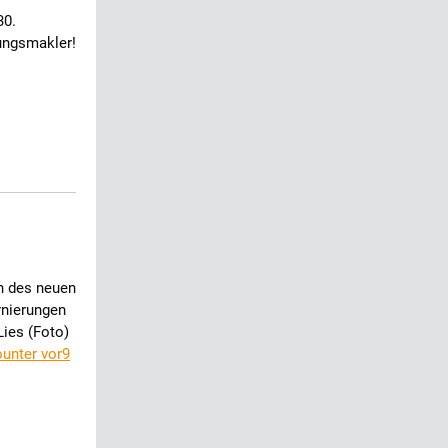
30.
ungsmakler!
n des neuen
rnierungen
Lies (Foto)
unter vor9