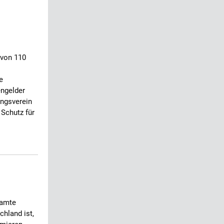
 von 110
e
engelder
ungsverein
 Schutz für
samte
chland ist,