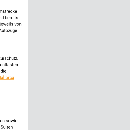
emstrecke
nd bereits
jeweils von
 Autozüge
turschutz.
entlasten
 die
allorca
ten sowie
 Suiten