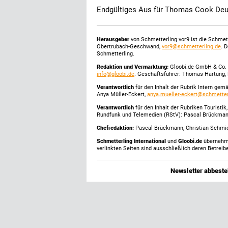
Endgültiges Aus für Thomas Cook Deu
Herausgeber
von Schmetterling vor9 ist die Schme
Obertrubach-Geschwand,
vor9@schmetterling.de
. 
Schmetterling.
Redaktion und Vermarktung:
Gloobi.de GmbH & Co. 
info@gloobi.de
. Geschäftsführer: Thomas Hartung, 
Verantwortlich
für den Inhalt der Rubrik Intern gem
Anya Müller-Eckert,
anya.mueller-eckert@schmetter
Verantwortlich
für den Inhalt der Rubriken Touristi
Rundfunk und Telemedien (RStV): Pascal Brückma
Chefredaktion:
Pascal Brückmann, Christian Schmick
Schmetterling International
und
Gloobi.de
übernehmen
verlinkten Seiten sind ausschließlich deren Betreibe
Newsletter abbestel