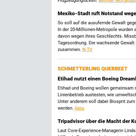
Flugzeugunglücken.
Berliner Morgenpo
Mexiko-Stadt ruft Notstand weg
So soll auf die ausufernde Gewalt ge
In der 20-Millionen-Metropole wurden a
davon wegen ihres Geschlechts. Missb
Tagesordnung. Die wachsende Gewalt h
zusammen.
N-TV
SCHMETTERLING QUERBEET
Etihad nutzt einen Boeing Dreaml
Etihad und Boeing wollen gemeinsam m
Linienbetrieb austesten, wie umwelts
Unter anderem soll dabei Biosprit zu
werden.
Aero
Tripadvisor über die Macht der 
Laut Core-Experience-Managerin Lindsa