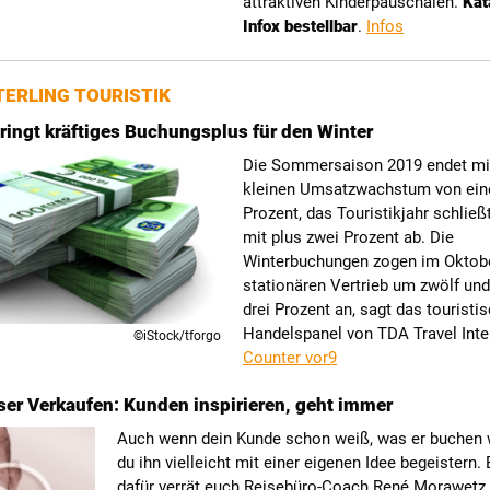
attraktiven Kinderpauschalen.
Kat
Infox bestellbar
.
Infos
ERLING TOURISTIK
ringt kräftiges Buchungsplus für den Winter
Die Sommersaison 2019 endet mi
kleinen Umsatzwachstum von ei
Prozent, das Touristikjahr schlie
mit plus zwei Prozent ab. Die
Winterbuchungen zogen im Oktob
stationären Vertrieb um zwölf un
drei Prozent an, sagt das touristi
Handelspanel von TDA Travel Inte
©iStock/tforgo
Counter vor9
ser Verkaufen: Kunden inspirieren, geht immer
Auch wenn dein Kunde schon weiß, was er buchen w
du ihn vielleicht mit einer eigenen Idee begeistern. 
dafür verrät euch Reisebüro-Coach René Morawetz 