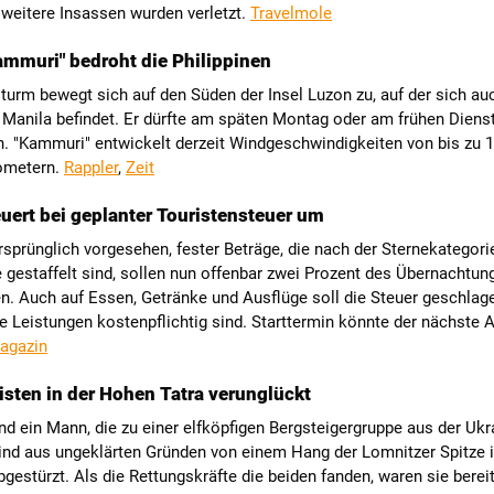
 weitere Insassen wurden verletzt.
Travelmole
ammuri" bedroht die Philippinen
turm bewegt sich auf den Süden der Insel Luzon zu, auf der sich au
 Manila befindet. Er dürfte am späten Montag oder am frühen Diens
n. "Kammuri" entwickelt derzeit Windgeschwindigkeiten von bis zu 
ometern.
Rappler
,
Zeit
euert bei geplanter Touristensteuer um
ursprünglich vorgesehen, fester Beträge, die nach der Sternekategori
 gestaffelt sind, sollen nun offenbar zwei Prozent des Übernachtun
en. Auch auf Essen, Getränke und Ausflüge soll die Steuer geschlag
e Leistungen kostenpflichtig sind. Starttermin könnte der nächste Ap
agazin
isten in der Hohen Tatra verunglückt
nd ein Mann, die zu einer elfköpfigen Bergsteigergruppe aus der Ukr
ind aus ungeklärten Gründen von einem Hang der Lomnitzer Spitze i
gestürzt. Als die Rettungskräfte die beiden fanden, waren sie bereit