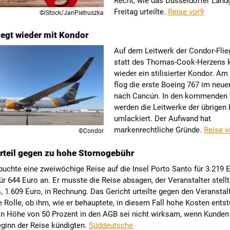
Recht, wie das Düsseldorfer Land
Freitag urteilte.
Reise vor9
©iStock/JanPietruszka
iegt wieder mit Kondor
Auf dem Leitwerk der Condor-Flie
statt des Thomas-Cook-Herzens k
wieder ein stilisierter Kondor. A
flog die erste Boeing 767 im neu
nach Cancún. In den kommenden
werden die Leitwerke der übrigen 
umlackiert. Der Aufwand hat
markenrechtliche Gründe.
Reise v
©Condor
rteil gegen zu hohe Stornogebühr
buchte eine zweiwöchige Reise auf die Insel Porto Santo für 3.219 
für 644 Euro an. Er musste die Reise absagen, der Veranstalter stellt
, 1.609 Euro, in Rechnung. Das Gericht urteilte gegen den Veranstalt
e Rolle, ob ihm, wie er behauptete, in diesem Fall hohe Kosten ents
in Höhe von 50 Prozent in den AGB sei nicht wirksam, wenn Kunden
eginn der Reise kündigten.
Süddeutsche