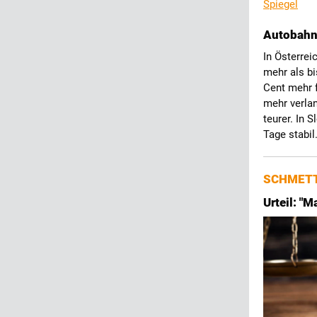
Spiegel
Autobahn-
In Österrei
mehr als bi
Cent mehr f
mehr verlan
teurer. In 
Tage stabil
SCHMETT
Urteil: "