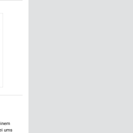
 einem
ei ums