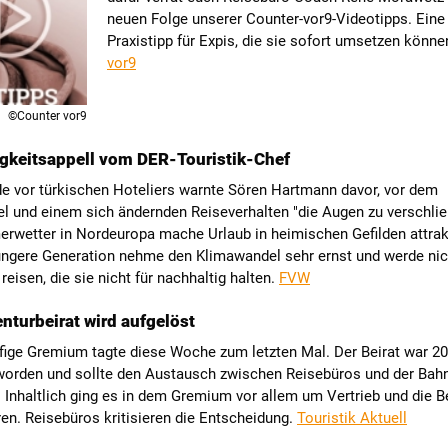
neuen Folge unserer Counter-vor9-Videotipps. Eine
Praxistipp für Expis, die sie sofort umsetzen könne
vor9
©Counter vor9
gkeitsappell vom DER-Touristik-Chef
de vor türkischen Hoteliers warnte Sören Hartmann davor, vor dem
l und einem sich ändernden Reiseverhalten "die Augen zu verschlie
rwetter in Nordeuropa mache Urlaub in heimischen Gefilden attrakt
jüngere Generation nehme den Klimawandel sehr ernst und werde nic
 reisen, die sie nicht für nachhaltig halten.
FVW
turbeirat wird aufgelöst
fige Gremium tagte diese Woche zum letzten Mal. Der Beirat war 2
worden und sollte den Austausch zwischen Reisebüros und der Bah
 Inhaltlich ging es in dem Gremium vor allem um Vertrieb und die 
en. Reisebüros kritisieren die Entscheidung.
Touristik Aktuell