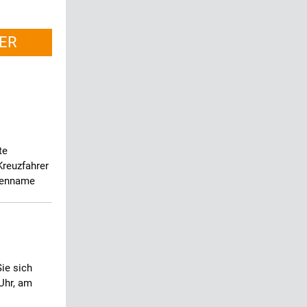
ER
te
Kreuzfahrer
rkenname
ie sich
Uhr, am