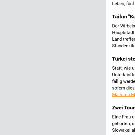
Leben, fünf
Taifun "K
Der Wirbels
Hauptstadt
Land treffe
Stundenkil
Türkei st
Statt, wie 
Unterkünfte
fällig werd
sofern dies
Mallorca M
Zwei Tour
Eine Frau u
gehörten, s
Slowakei ab