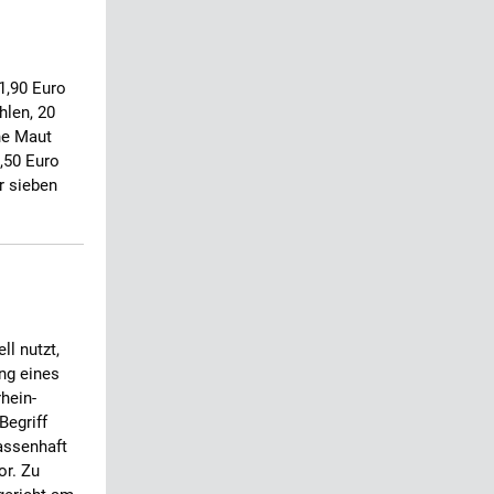
1,90 Euro
hlen, 20
ne Maut
1,50 Euro
r sieben
ll nutzt,
ng eines
hein-
Begriff
assenhaft
or. Zu