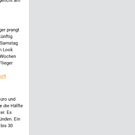
gericht am
ger prangt
ünftig
m Samstag
en Look
 Wochen
Flieger
or9
Euro und
e die Hälfte
er. Es
tünden. Ein
 bis 30