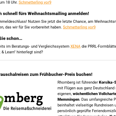
um 18 Uhr.
Schmetterling vor9
h schnell fürs Weihnachtsmailing anmelden!
Anmeldeschluss! Nutzen Sie jetzt die letzte Chance, am Weihnachts
n, das wir für Sie vorbereitet haben.
Schmetterling vor9
Sie schon…
eits im Beratungs- und Vergleichssystem
XENA
die PRRL-Formblätte
 & Learn" hinterlegt sind?
Pauschalreisen zum Frühbucher-Preis buchen!
Rhomberg ist führender
Korsika-S
mit Flügen aus ganz Deutschland
eigenen,
wöchentlichen Vollchart
Memmingen
. Das umfangreiche
beinhaltet vielseitige Rundreisen 
persönlich geprüfte Feriendomizil