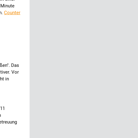
 Minute
n.
Counter
ßen". Das
iver. Vor
ht in
011
n
Betreuung