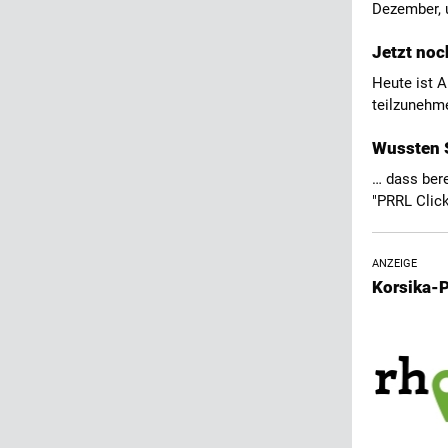
Dezember, 
Jetzt noc
Heute ist 
teilzunehme
Wussten 
… dass ber
"PRRL Click
ANZEIGE
Korsika-