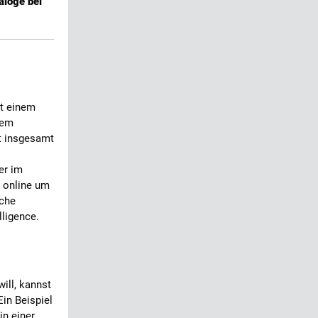
aloge bei
t einem
nem
ßt insgesamt
er im
d online um
sche
lligence.
ill, kannst
Ein Beispiel
in einer