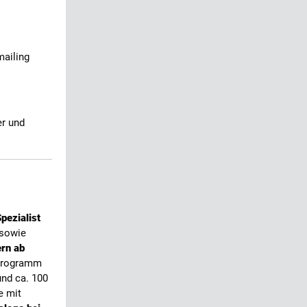
mailing
r und
pezialist
 sowie
ern ab
 Programm
und ca. 100
e mit