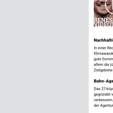
Nachhalti
In einer Re
Klimawande
gute Somme
allem die 
Zielgebiete
Bahn-Agen
Das 27-köp
gegründet 
verbessern.
der Agentur