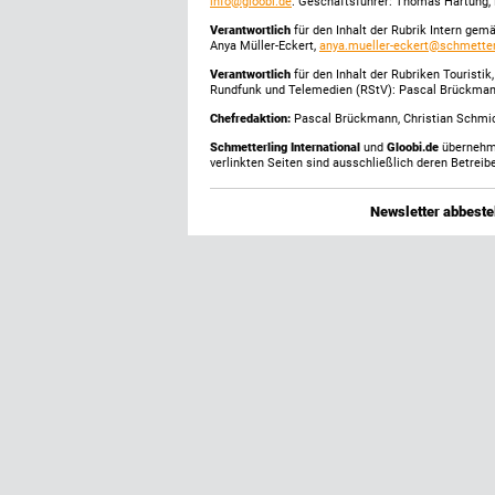
info@gloobi.de
. Geschäftsführer: Thomas Hartung, 
Verantwortlich
für den Inhalt der Rubrik Intern gem
Anya Müller-Eckert,
anya.mueller-eckert@schmetter
Verantwortlich
für den Inhalt der Rubriken Touristi
Rundfunk und Telemedien (RStV): Pascal Brückma
Chefredaktion:
Pascal Brückmann, Christian Schmick
Schmetterling International
und
Gloobi.de
übernehmen
verlinkten Seiten sind ausschließlich deren Betreibe
Newsletter abbestel