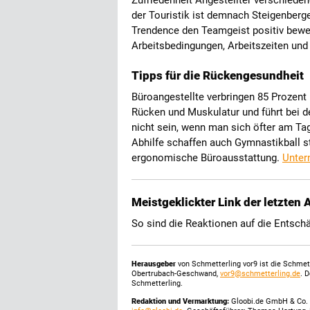
Zufriedenheit Angestellter verschiedene
der Touristik ist demnach Steigenberge
Trendence den Teamgeist positiv bewert
Arbeitsbedingungen, Arbeitszeiten un
Tipps für die Rückengesundheit
Büroangestellte verbringen 85 Prozent i
Rücken und Muskulatur und führt bei d
nicht sein, wenn man sich öfter am Tag
Abhilfe schaffen auch Gymnastikball s
ergonomische Büroausstattung.
Unter
Meistgeklickter Link der letzten
So sind die Reaktionen auf die Entsc
Herausgeber
von Schmetterling vor9 ist die Schme
Obertrubach-Geschwand,
vor9@schmetterling.de
. 
Schmetterling.
Redaktion und Vermarktung:
Gloobi.de GmbH & Co. 