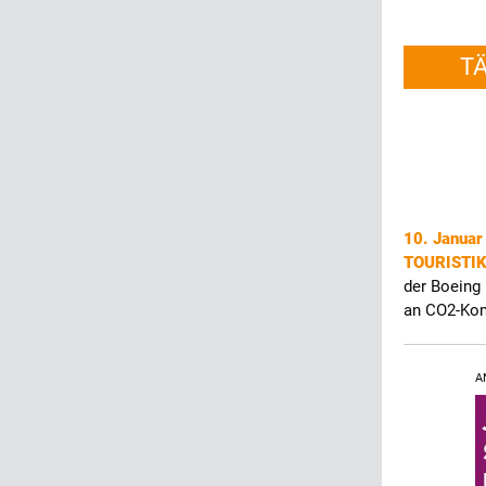
T
10. Janua
TOURISTI
der Boeing 
an CO2-Ko
A