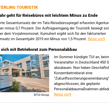
ERLING TOURISTIK
ahr geht für Reisebüros mit leichtem Minus zu Ende
erte Gesamtumsatz der im Tats-Reisebürospiegel erfassten Agenture
i minus 0,7 Prozent. Der Auftragseingang der Touristik bewegt sic
er dem Vorjahresmonat. Kumuliert ergibt sich für den fakturierten
msatz im Gesamtjahr 2019 ein Minus von 1,5 Prozent.
Reise vor9
t sich mit Betriebsrat zum Personalabbau
Im Sommer kündigte TUI an, beim
Veranstalter in Deutschland 450 S
abzubauen. Nun haben Geschäfts
Konzernbetriebsrat eine
"Zukunftssicherungsvereinbarung
abgeschlossen, die geplante
Personalabbaumaßnahmen abfeder
Reise vor9
©TUI Group