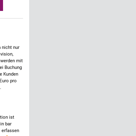
 nicht nur
vision,
 werden mit
bei Buchung
re Kunden
Euro pro
.
ion ist
in bar
l erfassen