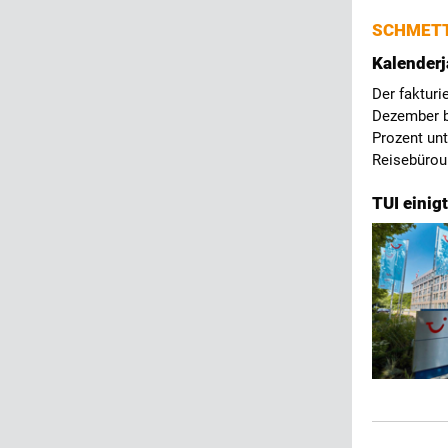
SCHMETT
Kalenderj
Der fakturi
Dezember be
Prozent unt
Reisebürou
TUI einig