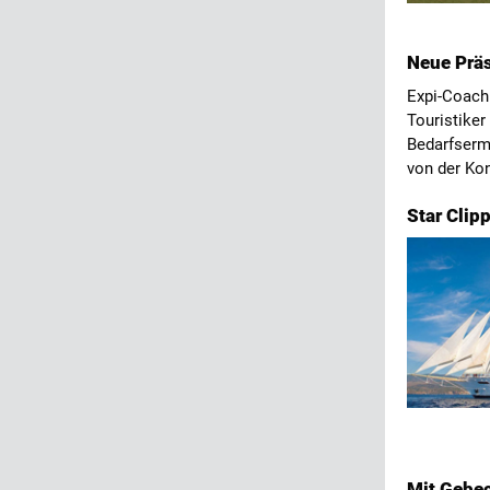
Neue Prä
Expi-Coach 
Touristike
Bedarfsermi
von der Ko
Star Clip
Mit Gebec