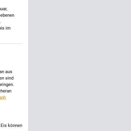
uar,
riebenen
.
pis im
ran aus
en sind
bringen.
eheran
aph
 Eis können