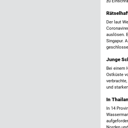
zu Einschr
Rätselhaf
Der laut We
Coronavire
auslösen. 
Singapur. 
geschloss
Junge Sch
Bei einem H
Ostküste v
verbrachte,
und starke
In Thaila
In 14 Provi
Wassermang
aufgeforde
Norden und 