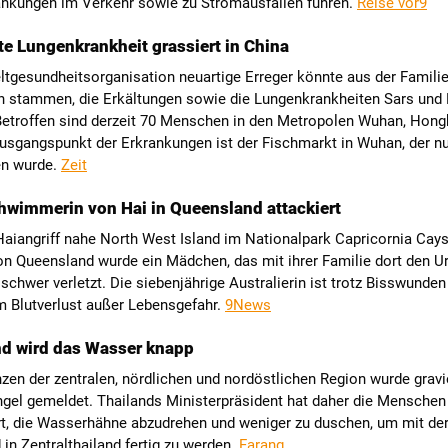
änkungen im Verkehr sowie zu Stromausfällen führen.
Reise vor9
te Lungenkrankheit grassiert in China
ltgesundheitsorganisation neuartige Erreger könnte aus der Familie
n stammen, die Erkältungen sowie die Lungenkrankheiten Sars und
Betroffen sind derzeit 70 Menschen in den Metropolen Wuhan, Hon
Ausgangspunkt der Erkrankungen ist der Fischmarkt in Wuhan, der n
en wurde.
Zeit
wimmerin von Hai in Queensland attackiert
aiangriff nahe North West Island im Nationalpark Capricornia Cays
on Queensland wurde ein Mädchen, das mit ihrer Familie dort den U
 schwer verletzt. Die siebenjährige Australierin ist trotz Bisswunde
m Blutverlust außer Lebensgefahr.
9News
nd wird das Wasser knapp
nzen der zentralen, nördlichen und nordöstlichen Region wurde grav
el gemeldet. Thailands Ministerpräsident hat daher die Menschen
rt, die Wasserhähne abzudrehen und weniger zu duschen, um mit der
in Zentralthailand fertig zu werden.
Farang