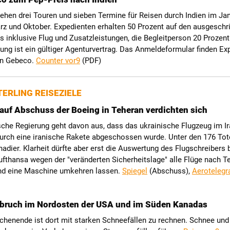
ehen drei Touren und sieben Termine für Reisen durch Indien im Jan
rz und Oktober. Expedienten erhalten 50 Prozent auf den ausgesch
s inklusive Flug und Zusatzleistungen, die Begleitperson 20 Prozent
ng ist ein gültiger Agenturvertrag. Das Anmeldeformular finden Ex
on Gebeco.
Counter vor9
(PDF)
ERLING REISEZIELE
auf Abschuss der Boeing in Teheran verdichten sich
che Regierung geht davon aus, dass das ukrainische Flugzeug im I
urch eine iranische Rakete abgeschossen wurde. Unter den 176 Tot
adier. Klarheit dürfte aber erst die Auswertung des Flugschreibers 
ufthansa wegen der "veränderten Sicherheitslage" alle Flüge nach T
nd eine Maschine umkehren lassen.
Spiegel
(Abschuss),
Aerotelegr
nbruch im Nordosten der USA und im Süden Kanadas
chenende ist dort mit starken Schneefällen zu rechnen. Schnee und