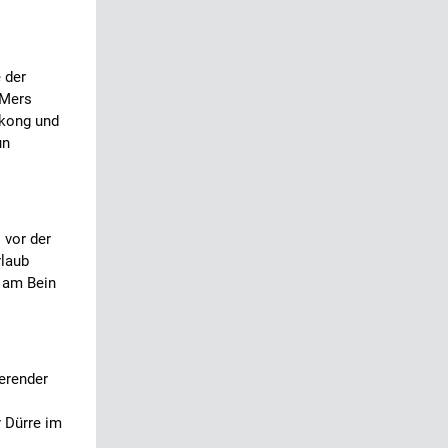
 der
 Mers
gkong und
un
 vor der
rlaub
n am Bein
ierender
 Dürre im