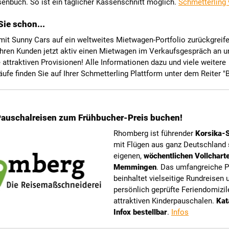
enbuch. So ist ein täglicher Kassenschnitt möglich.
Schmetterling 
ie schon...
 mit Sunny Cars auf ein weltweites Mietwagen-Portfolio zurückgrei
Ihren Kunden jetzt aktiv einen Mietwagen im Verkaufsgespräch an u
e attraktiven Provisionen! Alle Informationen dazu und viele weitere
ufe finden Sie auf Ihrer Schmetterling Plattform unter dem Reiter "
Pauschalreisen zum Frühbucher-Preis buchen!
Rhomberg ist führender
Korsika-S
mit Flügen aus ganz Deutschland
eigenen,
wöchentlichen Vollchart
Memmingen
. Das umfangreiche
beinhaltet vielseitige Rundreisen 
persönlich geprüfte Feriendomizil
attraktiven Kinderpauschalen.
Kat
Infox bestellbar
.
Infos