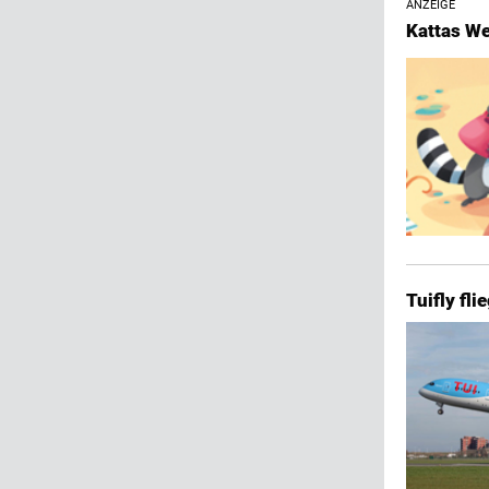
ANZEIGE
Kattas We
Tuifly fl