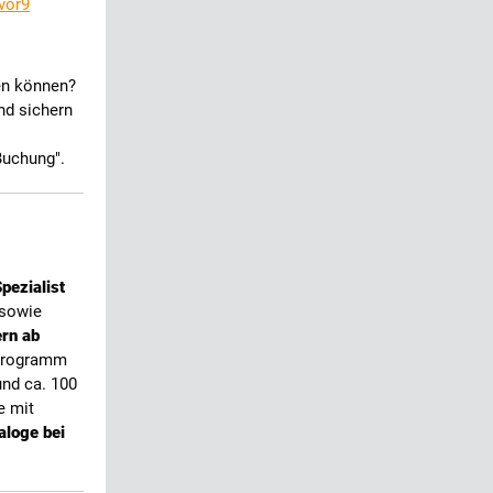
vor9
fen können?
nd sichern
Buchung".
pezialist
 sowie
ern ab
 Programm
und ca. 100
e mit
aloge bei