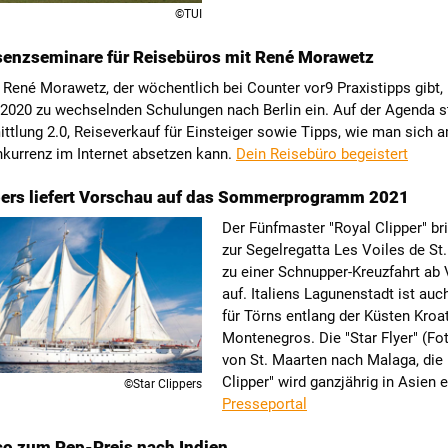
©TUI
senzseminare für Reisebüros mit René Morawetz
René Morawetz, der wöchentlich bei Counter vor9 Praxistipps gibt, 
r 2020 zu wechselnden Schulungen nach Berlin ein. Auf der Agenda 
ttlung 2.0, Reiseverkauf für Einsteiger sowie Tipps, wie man sich 
nkurrenz im Internet absetzen kann.
Dein Reisebüro begeistert
pers liefert Vorschau auf das Sommerprogramm 2021
Der Fünfmaster "Royal Clipper" br
zur Segelregatta Les Voiles de St
zu einer Schnupper-Kreuzfahrt ab
auf. Italiens Lagunenstadt ist auc
für Törns entlang der Küsten Kroa
Montenegros. Die "Star Flyer" (Fo
von St. Maarten nach Malaga, die 
Clipper" wird ganzjährig in Asien 
©Star Clippers
Presseportal
o zum Pep-Preis nach Indien