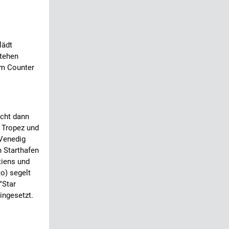
lädt
stehen
am Counter
icht dann
. Tropez und
 Venedig
h Starthafen
tiens und
to) segelt
"Star
eingesetzt.