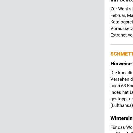
Zur Wahl st
Februar, Mä
Katalogprei
Voraussetzu
Extranet v
SCHMETT
Hinweise 
Die kanadis
Versehen d
auch 63 Kan
Indes hat L
gestoppt u
(Lufthansa)
Winterei
Für das Wo