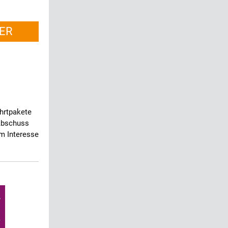
ER
ahrtpakete
Abschuss
m Interesse