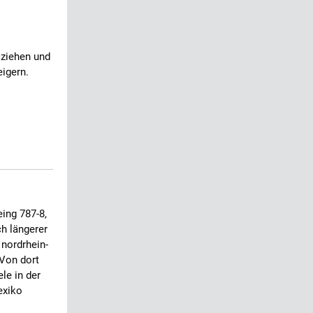
 ziehen und
eigern.
eing 787-8,
h längerer
 nordrhein-
Von dort
le in der
exiko