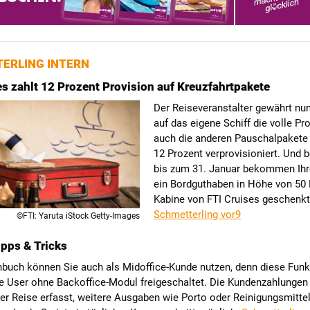
ERLING INTERN
es zahlt 12 Prozent Provision auf Kreuzfahrtpakete
Der Reiseveranstalter gewährt nun
auf das eigene Schiff die volle Pro
auch die anderen Pauschalpakete
12 Prozent verprovisioniert. Und 
bis zum 31. Januar bekommen Ih
ein Bordguthaben in Höhe von 50 
Kabine von FTI Cruises geschenkt
Schmetterling vor9
©FTI: Yaruta iStock Getty-Images
pps & Tricks
buch können Sie auch als Midoffice-Kunde nutzen, denn diese Funkt
le User ohne Backoffice-Modul freigeschaltet. Die Kundenzahlungen 
er Reise erfasst, weitere Ausgaben wie Porto oder Reinigungsmitte