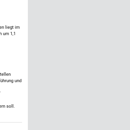
n liegt im
h um 1,1
tellen
führung und
“
n soll.