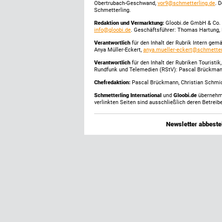
Obertrubach-Geschwand,
vor9@schmetterling.de
. 
Schmetterling.
Redaktion und Vermarktung:
Gloobi.de GmbH & Co. 
info@gloobi.de
. Geschäftsführer: Thomas Hartung, 
Verantwortlich
für den Inhalt der Rubrik Intern gem
Anya Müller-Eckert,
anya.mueller-eckert@schmetter
Verantwortlich
für den Inhalt der Rubriken Touristi
Rundfunk und Telemedien (RStV): Pascal Brückma
Chefredaktion:
Pascal Brückmann, Christian Schmick
Schmetterling International
und
Gloobi.de
übernehmen
verlinkten Seiten sind ausschließlich deren Betreibe
Newsletter abbestel