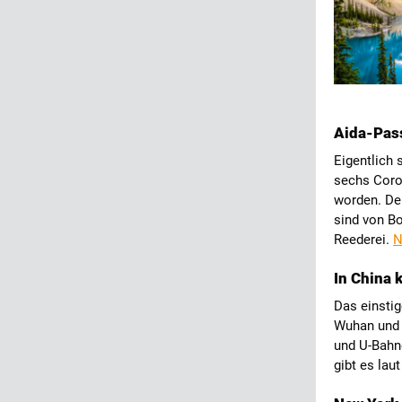
Aida-Pass
Eigentlich 
sechs Coro
worden. De
sind von Bo
Reederei.
N
In China 
Das einsti
Wuhan und 
und U-Bahne
gibt es lau