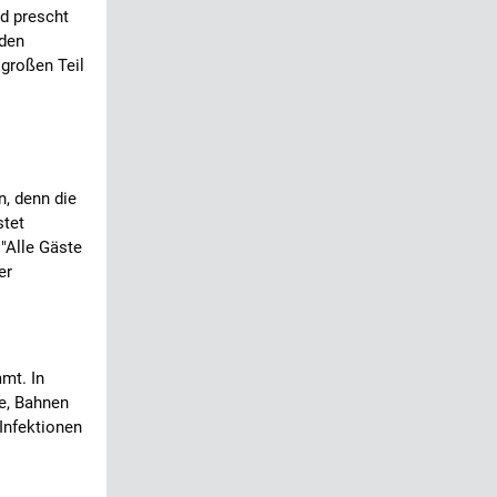
nd prescht
 den
 großen Teil
n, denn die
stet
"Alle Gäste
er
mt. In
e, Bahnen
Infektionen