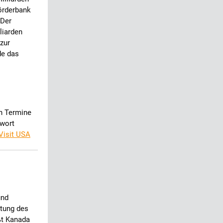
örderbank
 Der
liarden
 zur
de das
n Termine
swort
Visit USA
und
itung des
ßt Kanada