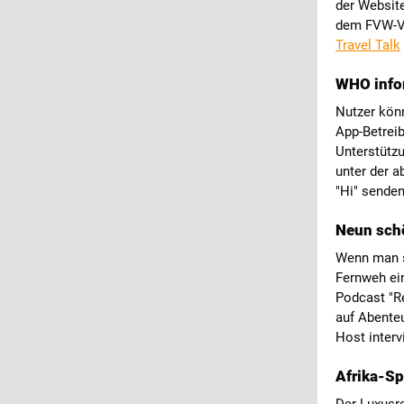
der Website
dem FVW-Ve
Travel Talk
WHO infor
Nutzer kön
App-Betreib
Unterstütz
unter der 
"Hi" sende
Neun sch
Wenn man s
Fernweh ei
Podcast "Re
auf Abente
Host interv
Afrika-Spe