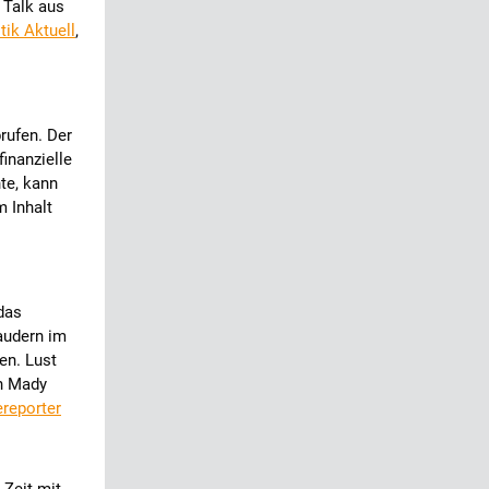
 Talk aus
tik Aktuell
,
rufen. Der
inanzielle
te, kann
 Inhalt
das
audern im
en. Lust
in Mady
ereporter