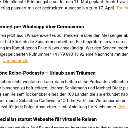
. Die nächste Printausgabe sei für den 11. Mai geplant. Auch Travel
rlag pausiert mit der gedruckten Ausgabe bis zum 17. April.
Touris
miert per Whatsapp über Coronavirus
nen jetzt auch Wissenswertes zur Pandemie über den Messenger ab
er hat kürzlich die Zusammenarbeit mit Faktenprüfern sowie deren f
ung im Kampf gegen Fake-News angekündigt. Wer den Service möch
abgespeicherten Rufnummer +41 79 893 18 92 eine Nachricht mit dem
n.
Computerbild
öne Reise-Podcasts – Urlaub zum Träumen
chon nicht wegfahren kann, dann helfen diese Podcasts vielleicht 
n bisschen zu befriedigen. Jochen Schliemann und Michael Dietz pl
isen Reisen" locker über eines der 100 Länder, die sie erkundet hab
uer macht Sebastian Canaves in "Off the Path" und Weltenbummler
iewt für jede Folge Aussteiger – mit Anleitung für Nachahmer.
Reis
zialist startet Webseite für virtuelle Reisen