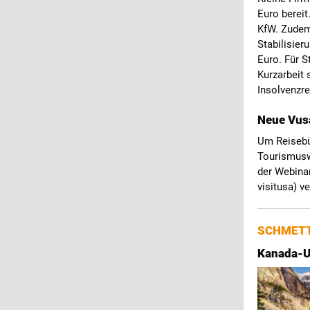
Euro berei
KfW. Zudem 
Stabilisier
Euro. Für S
Kurzarbeit 
Insolvenzre
Neue Vusa
Um Reisebür
Tourismusw
der Webina
visitusa) v
SCHMETT
Kanada-Ur