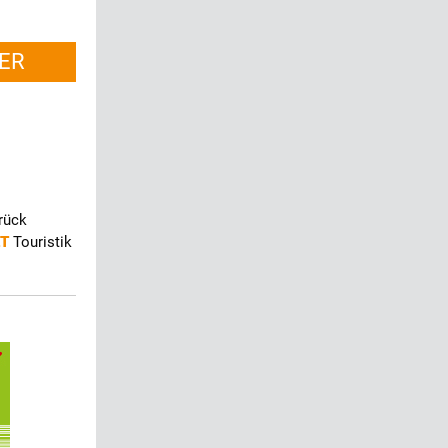
ER
rück
ET
Touristik