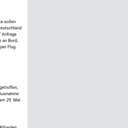
te sollen
Deutschland
f Anfrage
h an Bord,
 per Flug
etroffen,
e Ausnahme
 am 29. Mai.
illiarden