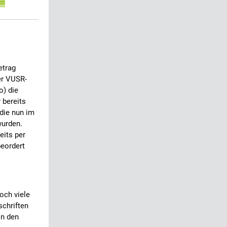
etrag
er VUSR-
o) die
 bereits
die nun im
wurden.
eits per
beordert
och viele
schriften
in den