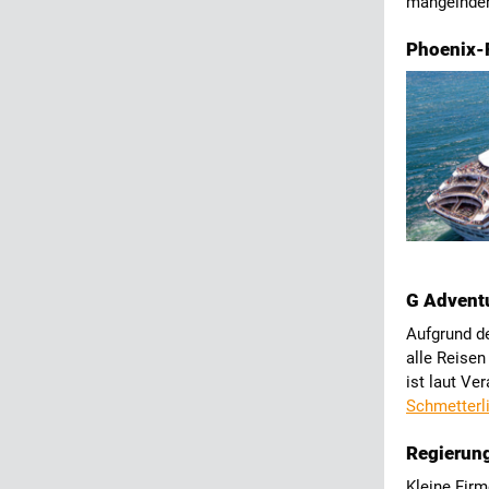
mangelnden
Phoenix-F
G Adventu
Aufgrund de
alle Reisen
ist laut Ve
Schmetterl
Regierung
Kleine Fir