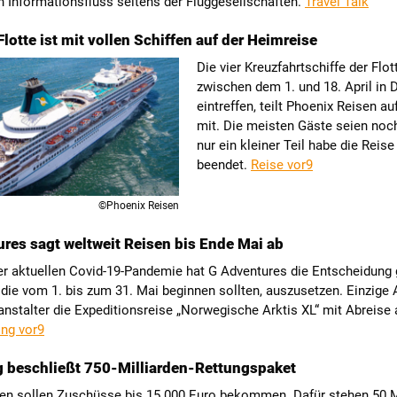
 Informationsfluss seitens der Fluggesellschaften.
Travel Talk
lotte ist mit vollen Schiffen auf der Heimreise
Die vier Kreuzfahrtschiffe der Flot
zwischen dem 1. und 18. April in 
eintreffen, teilt Phoenix Reisen au
mit. Die meisten Gäste seien noc
nur ein kleiner Teil habe die Reise
beendet.
Reise vor9
©Phoenix Reisen
res sagt weltweit Reisen bis Ende Mai ab
r aktuellen Covid-19-Pandemie hat G Adventures die Entscheidung g
 die vom 1. bis zum 31. Mai beginnen sollten, auszusetzen. Einzig
ranstalter die Expeditionsreise „Norwegische Arktis XL“ mit Abreise
ing vor9
 beschließt 750-Milliarden-Rettungspaket
men sollen Zuschüsse bis 15.000 Euro bekommen. Dafür stehen 50 M