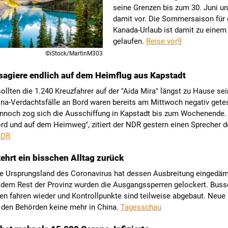
seine Grenzen bis zum 30. Juni u
damit vor. Die Sommersaison für
Kanada-Urlaub ist damit zu einem
gelaufen.
Reise vor9
©iStock/MartinM303
agiere endlich auf dem Heimflug aus Kapstadt
sollten die 1.240 Kreuzfahrer auf der "Aida Mira" längst zu Hause sei
na-Verdachtsfälle an Bord waren bereits am Mittwoch negativ gete
nnoch zog sich die Ausschiffung in Kapstadt bis zum Wochenende. 
rd und auf dem Heimweg", zitiert der NDR gestern einen Sprecher d
DR
kehrt ein bisschen Alltag zurück
ge Ursprungsland des Coronavirus hat dessen Ausbreitung eingedäm
dem Rest der Provinz wurden die Ausgangssperren gelockert. Buss
n fahren wieder und Kontrollpunkte sind teilweise abgebaut. Neue 
t den Behörden keine mehr in China.
Tagesschau