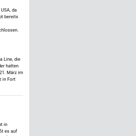
 USA, da
bt bereits
chlossen.
 Line, die
er hatten
21. März im
 in Fort
t in
ßt es auf