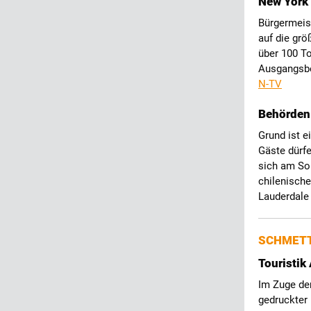
New York 
Bürgermeis
auf die grö
über 100 To
Ausgangsbe
N-TV
Behörden 
Grund ist e
Gäste dürfe
sich am So
chilenisch
Lauderdale
SCHMETT
Touristik
Im Zuge der
gedruckter 