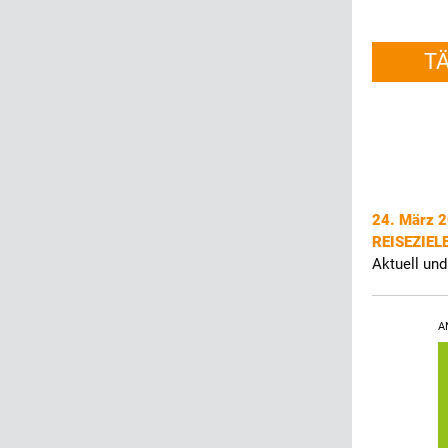
T
24. März 
REISEZIEL
Aktuell und
A