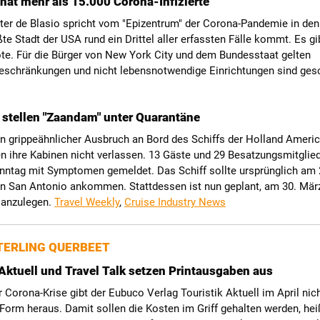
hat mehr als 15.000 Corona-Infizierte
ter de Blasio spricht vom "Epizentrum" der Corona-Pandemie in den
ßte Stadt der USA rund ein Drittel aller erfassten Fälle kommt. Es gi
te. Für die Bürger von New York City und dem Bundesstaat gelten
schränkungen und nicht lebensnotwendige Einrichtungen sind ges
stellen "Zaandam" unter Quarantäne
in grippeähnlicher Ausbruch an Bord des Schiffs der Holland America
n ihre Kabinen nicht verlassen. 13 Gäste und 29 Besatzungsmitglied
nntag mit Symptomen gemeldet. Das Schiff sollte ursprünglich am 
en San Antonio ankommen. Stattdessen ist nun geplant, am 30. März
 anzulegen.
Travel Weekly
,
Cruise Industry News
ERLING QUERBEET
 Aktuell und Travel Talk setzen Printausgaben aus
 Corona-Krise gibt der Eubuco Verlag Touristik Aktuell im April nich
Form heraus. Damit sollen die Kosten im Griff gehalten werden, hei