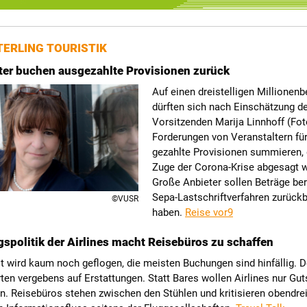
ERLING TOURISTIK
ter buchen ausgezahlte Provisionen zurück
Auf einen dreistelligen Millionenb
dürften sich nach Einschätzung d
Vorsitzenden Marija Linnhoff (Fot
Forderungen von Veranstaltern für
gezahlte Provisionen summieren, 
Zuge der Corona-Krise abgesagt 
Große Anbieter sollen Beträge ber
Sepa-Lastschriftverfahren zurück
©VUSR
haben.
Reise vor9
gspolitik der Airlines macht Reisebüros zu schaffen
t wird kaum noch geflogen, die meisten Buchungen sind hinfällig. D
en vergebens auf Erstattungen. Statt Bares wollen Airlines nur Gut
n. Reisebüros stehen zwischen den Stühlen und kritisieren obendre