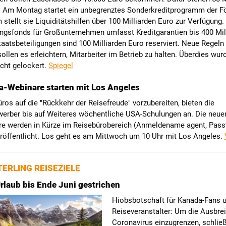
t. Am Montag startet ein unbegrenztes Sonderkreditprogramm der F
stellt sie Liquiditätshilfen über 100 Milliarden Euro zur Verfügung.
ungsfonds für Großunternehmen umfasst Kreditgarantien bis 400 Mil
taatsbeteiligungen sind 100 Milliarden Euro reserviert. Neue Regeln
sollen es erleichtern, Mitarbeiter im Betrieb zu halten. Überdies wur
cht gelockert.
Spiegel
-Webinare starten mit Los Angeles
os auf die "Rückkehr der Reisefreude" vorzubereiten, bieten die
erber bis auf Weiteres wöchentliche USA-Schulungen an. Die neue
re werden in Kürze im Reisebürobereich (Anmeldename agent, Pas
eröffentlicht. Los geht es am Mittwoch um 10 Uhr mit Los Angeles.
ERLING REISEZIELE
laub bis Ende Juni gestrichen
Hiobsbotschaft für Kanada-Fans 
Reiseveranstalter: Um die Ausbre
Coronavirus einzugrenzen, schlie