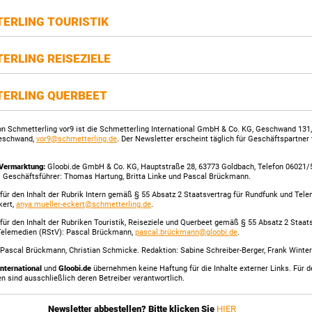
ERLING TOURISTIK
ERLING REISEZIELE
ERLING QUERBEET
n Schmetterling vor9 ist die Schmetterling International GmbH & Co. KG, Geschwand 131
eschwand,
vor9@schmetterling.de
. Der Newsletter erscheint täglich für Geschäftspartner
Vermarktung:
Gloobi.de GmbH & Co. KG, Hauptstraße 28, 63773 Goldbach, Telefon 06021/
. Geschäftsführer: Thomas Hartung, Britta Linke und Pascal Brückmann.
für den Inhalt der Rubrik Intern gemäß § 55 Absatz 2 Staatsvertrag für Rundfunk und Tel
kert,
anya.mueller-eckert@schmetterling.de
.
für den Inhalt der Rubriken Touristik, Reiseziele und Querbeet gemäß § 55 Absatz 2 Staats
Telemedien (RStV): Pascal Brückmann,
pascal.brückmann@gloobi.de
.
Pascal Brückmann, Christian Schmicke. Redaktion: Sabine Schreiber-Berger, Frank Winter
International
und
Gloobi.de
übernehmen keine Haftung für die Inhalte externer Links. Für de
en sind ausschließlich deren Betreiber verantwortlich.
Newsletter abbestellen? Bitte klicken Sie
HIER