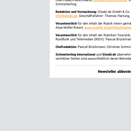
Obertrubach-Geschwand,
vor9@schmetterling.de
. 
Schmetterling.
Redaktion und Vermarktung:
Gloobi.de GmbH & Co. 
info@gloobi.de
. Geschäftsführer: Thomas Hartung, 
Verantwortlich
für den Inhalt der Rubrik Intern gem
Anya Müller-Eckert,
anya.mueller-eckert@schmetter
Verantwortlich
für den Inhalt der Rubriken Touristi
Rundfunk und Telemedien (RStV): Pascal Brückma
Chefredaktion:
Pascal Brückmann, Christian Schmick
Schmetterling International
und
Gloobi.de
übernehmen
verlinkten Seiten sind ausschließlich deren Betreibe
Newsletter abbestel