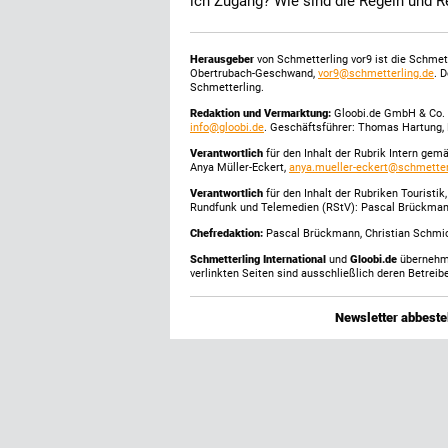
ich Zugang? Wie sind die Regeln und R
Herausgeber
von Schmetterling vor9 ist die Schme
Obertrubach-Geschwand,
vor9@schmetterling.de
. 
Schmetterling.
Redaktion und Vermarktung:
Gloobi.de GmbH & Co. 
info@gloobi.de
. Geschäftsführer: Thomas Hartung, 
Verantwortlich
für den Inhalt der Rubrik Intern gem
Anya Müller-Eckert,
anya.mueller-eckert@schmetter
Verantwortlich
für den Inhalt der Rubriken Touristi
Rundfunk und Telemedien (RStV): Pascal Brückma
Chefredaktion:
Pascal Brückmann, Christian Schmick
Schmetterling International
und
Gloobi.de
übernehmen
verlinkten Seiten sind ausschließlich deren Betreibe
Newsletter abbestel