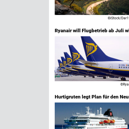
©iStock/Dar
Ryanair will Flugbetrieb ab Juli 
©Rya
Hurtigruten legt Plan für den Neu