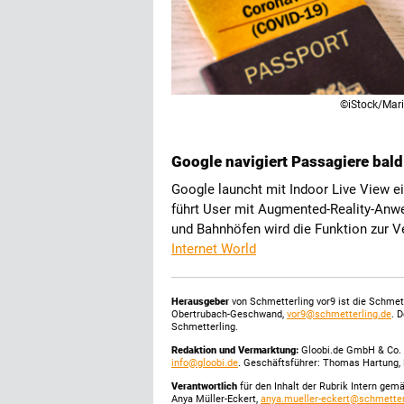
©iStock/Mar
Google navigiert Passagiere bal
Google launcht mit Indoor Live View e
führt User mit Augmented-Reality-Anw
und Bahnhöfen wird die Funktion zur Ver
Internet World
Herausgeber
von Schmetterling vor9 ist die Schme
Obertrubach-Geschwand,
vor9@schmetterling.de
. 
Schmetterling.
Redaktion und Vermarktung:
Gloobi.de GmbH & Co. 
info@gloobi.de
. Geschäftsführer: Thomas Hartung, 
Verantwortlich
für den Inhalt der Rubrik Intern gem
Anya Müller-Eckert,
anya.mueller-eckert@schmetter