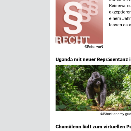
Reisewarnu
akzeptiere
einem Jahr
lassen es 
©Reise vor9
Uganda mit neuer Repräsentanz
©iStock andrey gu
Chamäleon lädt zum virtuellen P