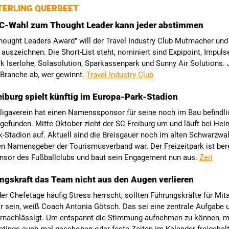
ERLING QUERBEET
TIC-Wahl zum Thought Leader kann jeder abstimmen
ought Leaders Award" will der Travel Industry Club Mutmacher und
e auszeichnen. Die Short-List steht, nominiert sind Expipoint, Impulse
rk Iserlohe, Solasolution, Sparkassenpark und Sunny Air Solutions. 
 Branche ab, wer gewinnt.
Travel Industry Club
eiburg spielt künftig im Europa-Park-Stadion
ligaverein hat einen Namenssponsor für seine noch im Bau befindl
 gefunden. Mitte Oktober zieht der SC Freiburg um und läuft bei He
-Stadion auf. Aktuell sind die Breisgauer noch im alten Schwarzwa
en Namensgeber der Tourismusverband war. Der Freizeitpark ist bere
nsor des Fußballclubs und baut sein Engagement nun aus.
Zeit
ngskraft das Team nicht aus den Augen verlieren
er Chefetage häufig Stress herrscht, sollten Führungskräfte für Mita
r sein, weiß Coach Antonia Götsch. Das sei eine zentrale Aufgabe 
rnachlässigt. Um entspannt die Stimmung aufnehmen zu können, 