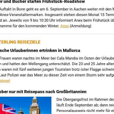
er und Bucher starten Frühstück-Roadshow
uftakt in Bonn geht es am 6. September in Aachen weiter mit den 
 Anex-Veranstaltermarken. Insgesamt stehen diesen Monat 15 Term
 an. Jeweils von 9 bis 10:30 Uhr informiert Anex beim Frühstück ü
gramme für den kommenden Winter.
Anex
(Anmeldung)
ERLING REISEZIELE
sche Urlauberinnen ertrinken in Mallorca
 Frauen waren nachts im Meer bei Cala Mandia im Osten der Urlaubs
und hatten den Wellengang unterschätzt. Die 23 und 25 Jahre alte
 waren mit fünf weiteren jungen Touristen trotz roter Flagge schw
aut Polizei war das Meer zu dieser Zeit von einem Sturm sehr aufg
piegel
ober nur mit Reisepass nach Großbritannien
Die Übergangsfrist im Rahmen des
läuft Ende September ab; dann rei
Personalausweis nicht mehr für e