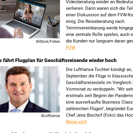
Videoberatung wieder an Bedeutu
verlieren. Darin waren sich die Te
einer Diskussion auf dem FVW-K
einig. Die Reiseberatung nach
Terminvereinbarung werde hingege
eine zentrale Rolle spielen, auch 
die Kunden nur langsam daran ge
©iStock/Fizkes
FVW
 fährt Flugplan für Geschäftsreisende wieder hoch
Die Lufthansa-Tochter kündigt an,
September die Flüge in klassisch
Geschäftsreiseziele im Vergleich
Vormonat zu verdoppeln. "Wir se
erstmals seit Beginn der Pandemi
eine ausverkaufte Business Class
zahlreichen Flügen", begründet Eu
Chef Jens Bischof (Foto) das Hoc
©Lufthansa
Reise vor9