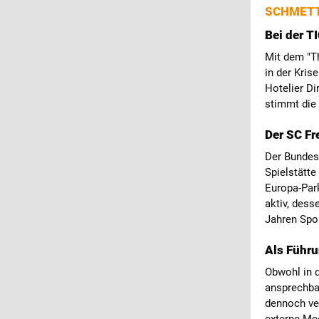
SCHMETT
Bei der 
Mit dem "Th
in der Kris
Hotelier Di
stimmt die
Der SC Fr
Der Bundes
Spielstätte
Europa-Park
aktiv, dess
Jahren Spo
Als Führu
Obwohl in d
ansprechba
dennoch ve