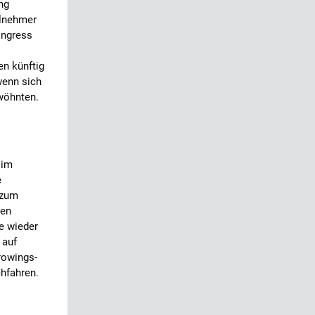
ng
ilnehmer
ongress
n künftig
wenn sich
wöhnten.
 im
e
 zum
hen
e wieder
 auf
rowings-
hfahren.