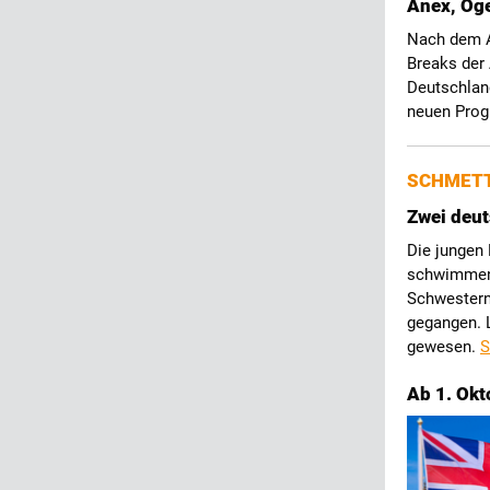
Anex, Ög
Nach dem A
Breaks der
Deutschland
neuen Pro
SCHMETT
Zwei deut
Die jungen
schwimmen 
Schwestern
gegangen. L
gewesen.
S
Ab 1. Okt