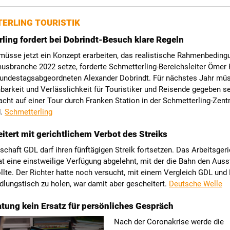
ERLING TOURISTIK
ling fordert bei Dobrindt-Besuch klare Regeln
 müsse jetzt ein Konzept erarbeiten, das realistische Rahmenbeding
musbranche 2022 setze, forderte Schmetterling-Bereichsleiter Ömer
ndestagsabgeordneten Alexander Dobrindt. Für nächstes Jahr mü
barkeit und Verlässlichkeit für Touristiker und Reisende gegeben se
acht auf einer Tour durch Franken Station in der Schmetterling-Zentr
d.
Schmetterling
itert mit gerichtlichem Verbot des Streiks
chaft GDL darf ihren fünftägigen Streik fortsetzen. Das Arbeitsgeri
at eine einstweilige Verfügung abgelehnt, mit der die Bahn den Aus
lte. Der Richter hatte noch versucht, mit einem Vergleich GDL und
lungstisch zu holen, war damit aber gescheitert.
Deutsche Welle
tung kein Ersatz für persönliches Gespräch
Nach der Coronakrise werde die