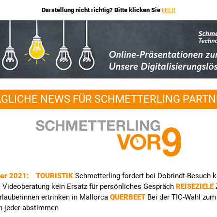
Darstellung nicht richtig? Bitte klicken Sie
HIER
ÄGLICHE NEWS FÜR SCHMETTERLING PARTN
ber 2021:
TOURISTIK
Schmetterling fordert bei Dobrindt-Besuch k
K
Videoberatung kein Ersatz für persönliches Gespräch
REISEZIELE
lauberinnen ertrinken in Mallorca
QUERBEET
Bei der TIC-Wahl zum
n jeder abstimmen