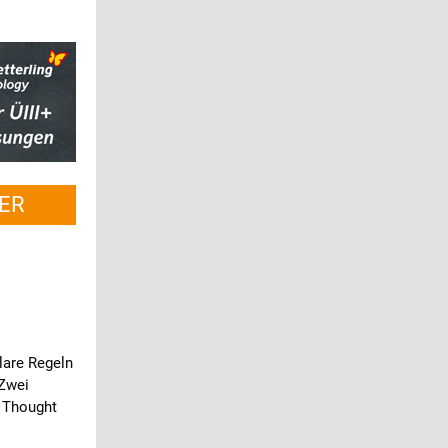
ER
lare Regeln
Zwei
 Thought