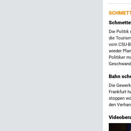
SCHMETT
Schmetter
Die Politik
die Touris
vom CSU-Bu
wieder Plan
Politiker m
Geschwan
Bahn sche
Die Gewerks
Frankfurt h
stoppen wol
den Verhand
Videobera