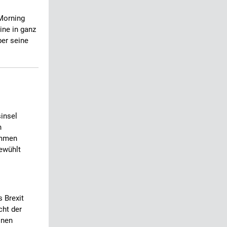
Morning
ine in ganz
ber seine
insel
n
immen
ewühlt
 Brexit
cht der
inen