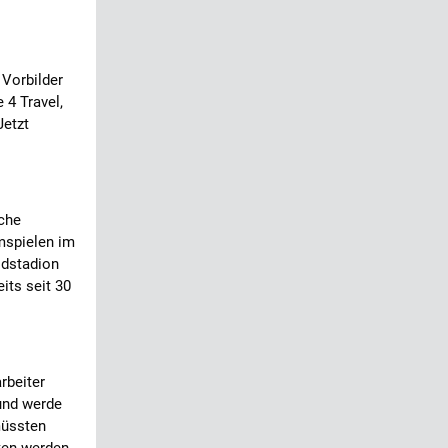
 Vorbilder
 4 Travel,
Jetzt
iche
imspielen im
ldstadion
its seit 30
rbeiter
und werde
müssten