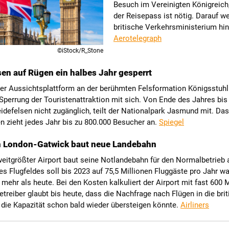
Besuch im Vereinigten Königreich
der Reisepass ist nötig. Darauf w
britische Verkehrsministerium hin
Aerotelegraph
©iStock/R_Stone
sen auf Rügen ein halbes Jahr gesperrt
ner Aussichtsplattform an der berühmten Felsformation Königsstuhl
 Sperrung der Touristenattraktion mit sich. Von Ende des Jahres bis
eidefelsen nicht zugänglich, teilt der Nationalpark Jasmund mit. Das
n zieht jedes Jahr bis zu 800.000 Besucher an.
Spiegel
n London-Gatwick baut neue Landebahn
eitgrößter Airport baut seine Notlandebahn für den Normalbetrieb 
es Flugfeldes soll bis 2023 auf 75,5 Millionen Fluggäste pro Jahr w
l mehr als heute. Bei den Kosten kalkuliert der Airport mit fast 600 
etreiber glaubt bis heute, dass die Nachfrage nach Flügen in die bri
 die Kapazität schon bald wieder übersteigen könnte.
Airliners