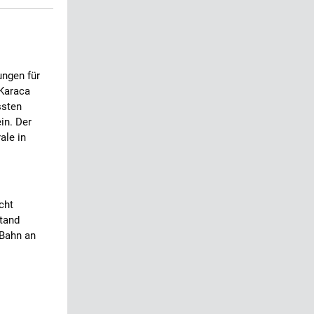
ungen für
 Karaca
ssten
in. Der
ale in
cht
stand
 Bahn an