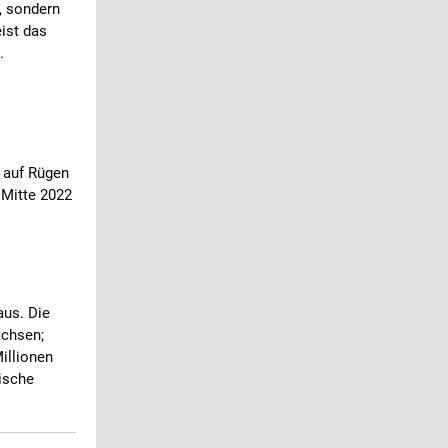
, sondern
eist das
.
 auf Rügen
 Mitte 2022
aus. Die
achsen;
Millionen
tische