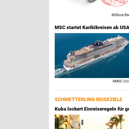
©iStock/R
MSC startet Karibikreisen ab USA
©MSC Cru
SCHMETTERLING REISEZIELE
Kuba lockert Einreiseregeln für 