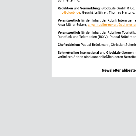
Schmetterling.
Redaktion und Vermarktung:
Gloobi.de GmbH & Co. 
info@gloobi.de
. Geschäftsführer: Thomas Hartung, 
Verantwortlich
für den Inhalt der Rubrik Intern gem
Anya Müller-Eckert,
anya.mueller-eckert@schmetter
Verantwortlich
für den Inhalt der Rubriken Touristi
Rundfunk und Telemedien (RStV): Pascal Brückma
Chefredaktion:
Pascal Brückmann, Christian Schmick
Schmetterling International
und
Gloobi.de
übernehmen
verlinkten Seiten sind ausschließlich deren Betreibe
Newsletter abbestel