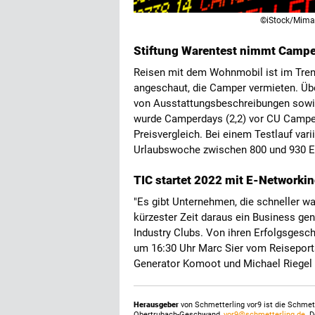
©iStock/Mim
Stiftung Warentest nimmt Camper
Reisen mit dem Wohnmobil ist im Trend
angeschaut, die Camper vermieten. Übe
von Ausstattungsbeschreibungen sowie
wurde Camperdays (2,2) vor CU Camper 
Preisvergleich. Bei einem Testlauf vari
Urlaubswoche zwischen 800 und 930 
TIC startet 2022 mit E-Networkin
"Es gibt Unternehmen, die schneller w
kürzester Zeit daraus ein Business gen
Industry Clubs. Von ihren Erfolgsgesc
um 16:30 Uhr Marc Sier vom Reiseport
Generator Komoot und Michael Riegel
Herausgeber
von Schmetterling vor9 ist die Schme
Obertrubach-Geschwand,
vor9@schmetterling.de
. 