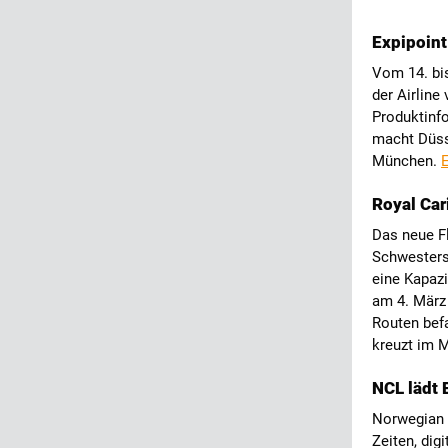
Expipoint
Vom 14. bis
der Airline
Produktinf
macht Düss
München.
E
Royal Ca
Das neue Fl
Schwestersc
eine Kapazi
am 4. März 
Routen bef
kreuzt im 
NCL lädt 
Norwegian C
Zeiten, di