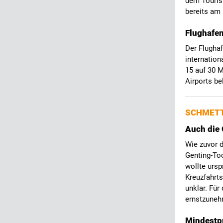
dem Touris
bereits am 
Flughafen
Der Flughaf
internation
15 auf 30 M
Airports be
SCHMETT
Auch die 
Wie zuvor 
Genting-To
wollte ursp
Kreuzfahrts
unklar. Für
ernstzune
Mindestpr