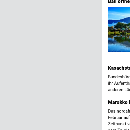
Bali öffn
Kasachsta
Bundesbürg
ihr Aufenth
anderen Län
Marokko h
Das nordafr
Februar au
Zeitpunkt v