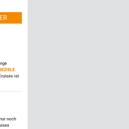
ER
änge
SEZIELE
ruises ist
 nur noch
uises