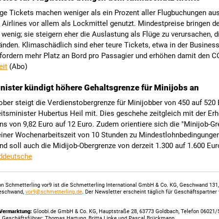
ige Tickets machen weniger als ein Prozent aller Flugbuchungen aus
Airlines vor allem als Lockmittel genutzt. Mindestpreise bringen d
wenig; sie steigern eher die Auslastung als Flüge zu verursachen, d
fänden. Klimaschädlich sind eher teure Tickets, etwa in der Busines
rfordern mehr Platz an Bord pro Passagier und erhöhen damit den 
eit
(Abo)
nister kündigt höhere Gehaltsgrenze für Minijobs an
ber steigt die Verdienstobergrenze für Minijobber von 450 auf 520 E
tsminister Hubertus Heil mit. Dies geschehe zeitgleich mit der Er
s von 9,82 Euro auf 12 Euro. Zudem orientiere sich die "Minijob-G
 einer Wochenarbeitszeit von 10 Stunden zu Mindestlohnbedingungen
d soll auch die Midijob-Obergrenze von derzeit 1.300 auf 1.600 Eur
ddeutsche
n Schmetterling vor9 ist die Schmetterling International GmbH & Co. KG, Geschwand 131
eschwand,
vor9@schmetterling.de
. Der Newsletter erscheint täglich für Geschäftspartner
Vermarktung:
Gloobi.de GmbH & Co. KG, Hauptstraße 28, 63773 Goldbach, Telefon 06021/
. Geschäftsführer: Thomas Hartung, Britta Linke und Pascal Brückmann.