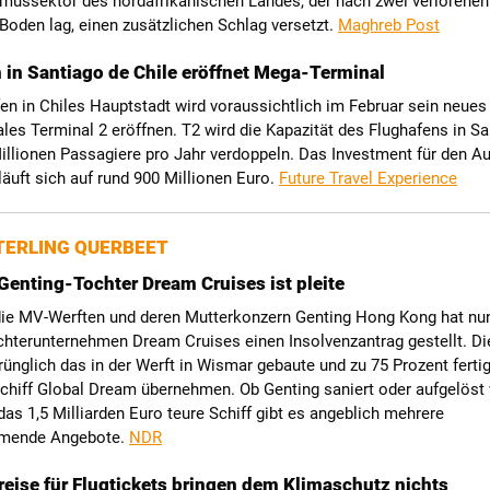
mussektor des nordafrikanischen Landes, der nach zwei verlorene
Boden lag, einen zusätzlichen Schlag versetzt.
Maghreb Post
 in Santiago de Chile eröffnet Mega-Terminal
en in Chiles Hauptstadt wird voraussichtlich im Februar sein neues
ales Terminal 2 eröffnen. T2 wird die Kapazität des Flughafens in S
illionen Passagiere pro Jahr verdoppeln. Das Investment für den A
läuft sich auf rund 900 Millionen Euro.
Future Travel Experience
ERLING QUERBEET
Genting-Tochter Dream Cruises ist pleite
die MV-Werften und deren Mutterkonzern Genting Hong Kong hat nu
chterunternehmen Dream Cruises einen Insolvenzantrag gestellt. Di
rünglich das in der Werft in Wismar gebaute und zu 75 Prozent fertig
chiff Global Dream übernehmen. Ob Genting saniert oder aufgelöst w
 das 1,5 Milliarden Euro teure Schiff gibt es angeblich mehrere
hmende Angebote.
NDR
eise für Flugtickets bringen dem Klimaschutz nichts