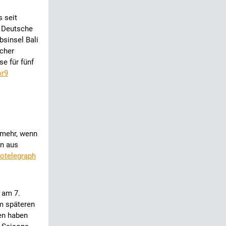
 seit
 Deutsche
bsinsel Bali
ucher
se für fünf
or9
 mehr, wenn
en aus
otelegraph
 am 7.
m späteren
nen haben