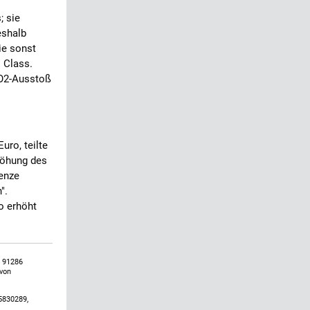
; sie
eshalb
ie sonst
s Class.
CO2-Ausstoß
uro, teilte
höhung des
renze
".
o erhöht
, 91286
 von
5830289,