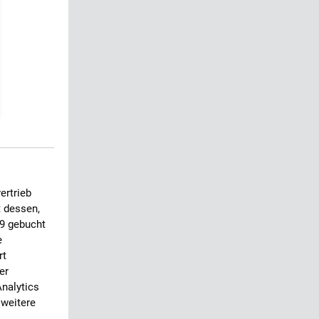
ertrieb
 dessen,
9 gebucht
e
rt
er
Analytics
 weitere