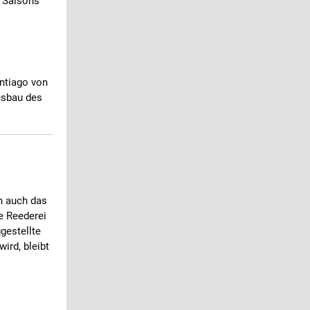
n Saisons
antiago von
usbau des
n auch das
e Reederei
gestellte
ird, bleibt