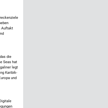
treckenziele
 neben
 Auftakt
und
 das die
he Seas hat
aliner legt
ng Karibik-
Europa und
igitale
regungen