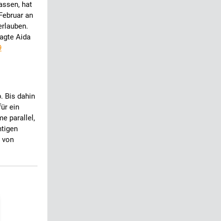
assen, hat
Februar an
erlauben.
sagte Aida
9
. Bis dahin
ür ein
e parallel,
htigen
r von