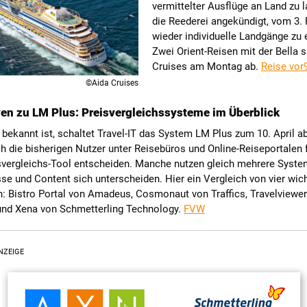
vermittelter Ausflüge an Land zu l
die Reederei angekündigt, vom 3. 
wieder individuelle Landgänge zu 
Zwei Orient-Reisen mit der Bella 
Cruises am Montag ab.
Reise vor
©Aida Cruises
ven zu LM Plus: Preisvergleichssysteme im Überblick
 bekannt ist, schaltet Travel-IT das System LM Plus zum 10. April ab
 die bisherigen Nutzer unter Reisebüros und Online-Reiseportalen f
svergleichs-Tool entscheiden. Manche nutzen gleich mehrere System
se und Content sich unterscheiden. Hier ein Vergleich von vier wic
n: Bistro Portal von Amadeus, Cosmonaut von Traffics, Travelviewe
nd Xena von Schmetterling Technology.
FVW
NZEIGE