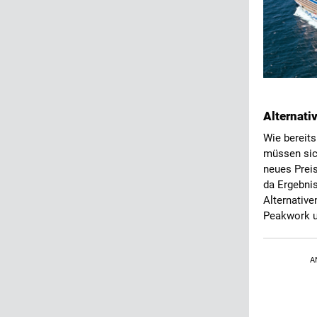
Alternati
Wie bereits
müssen sich
neues Prei
da Ergebnis
Alternative
Peakwork u
A