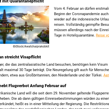
et mit Quarantänepflicht
Vom 4. Februar an dürfen erstmals
Beginn der Coronapandemie auch
wieder auf die indonesische Urlau
reisen. Vollständig geimpfte Bes
müssen allerdings nach der Einrei
Tage in Hotelquarantäne.
Reise v
©iStock/Awatchaiprakobkit
n streicht Visapflicht
er, die das zentralasiatische Land besuchen, benötigen kein Visum
alt maximal 30 Tage beträgt. Die Neuregelung gilt auch für Mensch
dern, etwa aus Großbritannien, den Niederlande und der Türkei.
Aer
ebt Flugverbot Anfang Februar auf
ikanische Land will die seit dem 29. November geltende Flugsperre
fheben. Die ab dann gültigen Einreisebestimmungen würden zu eine
erkündet, heißt es in einer Mitteilung der Regierung. Die Restriktio