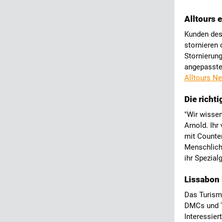
Alltours 
Kunden des 
stornieren
Stornierun
angepasste 
Alltours 
Die richt
"Wir wissen
Arnold. Ihr
mit Counter
Menschliche
ihr Spezial
Lissabon 
Das Turismo
DMCs und T
Interessier