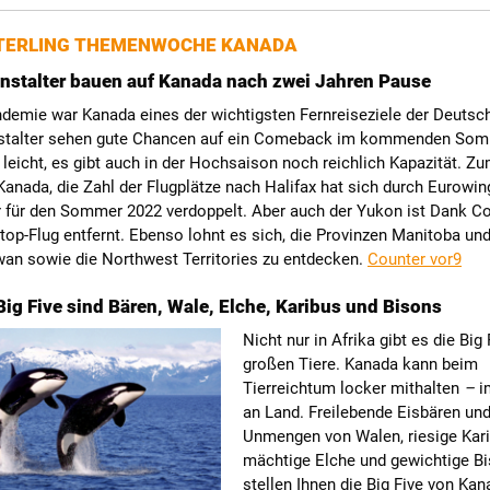
TERLING THEMENWOCHE KANADA
nstalter bauen auf Kanada nach zwei Jahren Pause
demie war Kanada eines der wichtigsten Fernreiseziele der Deutsc
stalter sehen gute Chancen auf ein Comeback im kommenden Som
t leicht, es gibt auch in der Hochsaison noch reichlich Kapazität. Zu
-Kanada, die Zahl der Flugplätze nach Halifax hat sich durch Eurowi
 für den Sommer 2022 verdoppelt. Aber auch der Yukon ist Dank C
op-Flug entfernt. Ebenso lohnt es sich, die Provinzen Manitoba un
an sowie die Northwest Territories zu entdecken.
Counter vor9
ig Five sind Bären, Wale, Elche, Karibus und Bisons
Nicht nur in Afrika gibt es die Big 
großen Tiere. Kanada kann beim
Tierreichtum locker mithalten
–
i
an Land. Freilebende Eisbären und
Unmengen von Walen, riesige Kar
mächtige Elche und gewichtige Bi
stellen Ihnen die Big Five von Ka