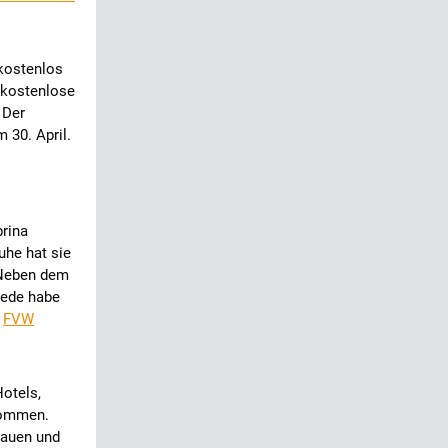
 kostenlos
 kostenlose
 Der
 30. April.
brina
uhe hat sie
. Neben dem
jede habe
.
FVW
Hotels,
kommen.
hauen und