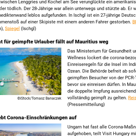
Zwischen Lenggries und Kochel am See verunglückte ein amerikani
tler tödlich. Der 28-Jährige war allein unterwegs und stürzte ab. Er
ediktenwand leblos aufgefunden. In Ischgl ist ein 27-jährige Deuts
enstoß auf einer Skipiste mit einem anderen Fahrer gestorben.
B
m),
Spiegel
(Ischgl)
t für geimpfte Urlauber fällt auf Mauritius weg
Das Ministerium für Gesundheit u
Wellness lockert die corona-bez
Einreiseregeln für die Insel im In
Ozean. Die Behörde befreit ab sofo
geimpften Besucher von der PCR-T
bevor sie einreisen dürfen. In Maur
die doppelte Impfung ausreichend
vollständig geimpft zu gelten.
Rei
©iStock/Tomasz Banaczek
(Pressemitteilung)
ebt Corona-Einschränkungen auf
Ungarn hat fast alle Corona-Ma
aufgehoben, teilt Visit Hungary mi