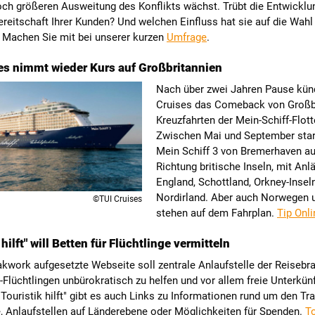
och größeren Ausweitung des Konflikts wächst. Trübt die Entwicklu
eitschaft Ihrer Kunden? Und welchen Einfluss hat sie auf die Wahl
? Machen Sie mit bei unserer kurzen
Umfrage
.
es nimmt wieder Kurs auf Großbritannien
Nach über zwei Jahren Pause kün
Cruises das Comeback von Großbr
Kreuzfahrten der Mein-Schiff-Flot
Zwischen Mai und September star
Mein Schiff 3 von Bremerhaven au
Richtung britische Inseln, mit Anl
England, Schottland, Orkney-Insel
Nordirland. Aber auch Norwegen u
©TUI Cruises
stehen auf dem Fahrplan.
Tip Onli
 hilft" will Betten für Flüchtlinge vermitteln
kwork aufgesetzte Webseite soll zentrale Anlaufstelle der Reisebra
Flüchtlingen unbürokratisch zu helfen und vor allem freie Unterkün
 "Touristik hilft" gibt es auch Links zu Informationen rund um den Tr
, Anlaufstellen auf Länderebene oder Möglichkeiten für Spenden.
To