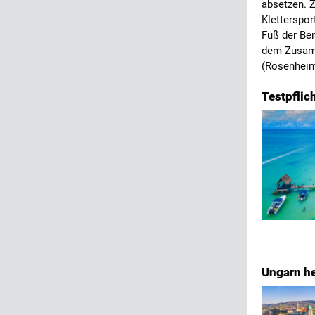
absetzen. 
Kletterspor
Fuß der Ben
dem Zusamm
(Rosenhei
Testpflich
Ungarn h