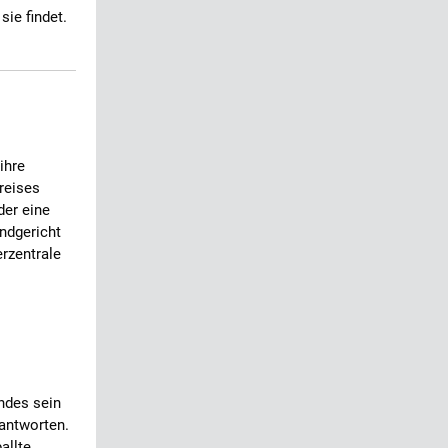
sie findet.
ihre
reises
der eine
ndgericht
rzentrale
ndes sein
eantworten.
allte