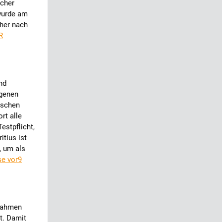
scher
 wurde am
cher nach
R
nd
ogenen
dischen
rt alle
estpflicht,
itius ist
, um als
se vor9
ßnahmen
t. Damit