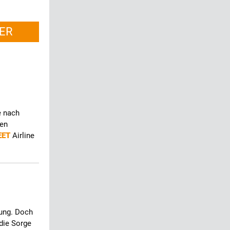
ER
e nach
fen
EET
Airline
lung. Doch
 die Sorge