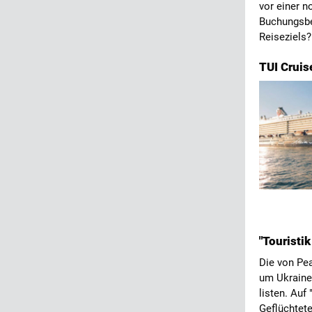
vor einer n
Buchungsber
Reiseziels
TUI Cruis
"Touristik
Die von Pea
um Ukraine-
listen. Auf
Geflüchtete