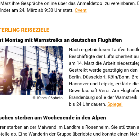
 März ihre Gespräche online über das Anmeldetool zu vereinbaren. 
ndet am 24. März ab 9:30 Uhr statt.
Cvent
ERLING REISEZIELE
ht Montag mit Warnstreiks an deutschen Flughäfen
Nach ergebnislosen Tarifverhandl
Beschäftigte der Luftsicherheit au
am 14. März die Arbeit niederzule
Gestreikt werde ganztägig an den
Berlin, Düsseldorf, Köln/Bonn, Br
Hannover und Leipzig, erklärte die
Gewerkschaft Verdi. Am Flughafen
Brandenburg solle der Warnstreik
© iStock 06photo
bis 24 Uhr dauern.
Spiegel
schen sterben am Wochenende in den Alpen
rer starben an der Maiwand im Landkreis Rosenheim. Sie stürzten a
telle ab. Eine Wanderin der Gruppe überlebte und konnte einen Notr