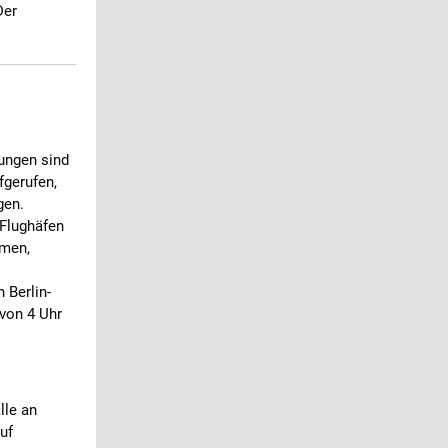
Der
ungen sind
fgerufen,
gen.
 Flughäfen
emen,
 Berlin-
 von 4 Uhr
lle an
uf