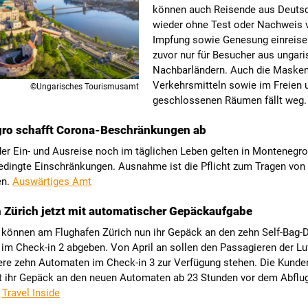
können auch Reisende aus Deuts
wieder ohne Test oder Nachweis 
Impfung sowie Genesung einreisen
zuvor nur für Besucher aus ungar
Nachbarländern. Auch die Maskenp
Verkehrsmitteln sowie im Freien 
©Ungarisches Tourismusamt
geschlossenen Räumen fällt weg
ro schafft Corona-Beschränkungen ab
der Ein- und Ausreise noch im täglichen Leben gelten in Montenegr
dingte Einschränkungen. Ausnahme ist die Pflicht zum Tragen von
en.
Auswärtiges Amt
 Zürich jetzt mit automatischer Gepäckaufgabe
 können am Flughafen Zürich nun ihr Gepäck an den zehn Self-Bag-
im Check-in 2 abgeben. Von April an sollen den Passagieren der Lu
ere zehn Automaten im Check-in 3 zur Verfügung stehen. Die Kunde
t ihr Gepäck an den neuen Automaten ab 23 Stunden vor dem Abflu
.
Travel Inside