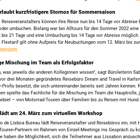
erlaubt kurzfristigere Stornos für Sommersaison
Reiseveranstalters können ihre Reise nun bis 14 Tage vor Abreise
 oder umbuchen. Bislang war bei Alltours für den Sommer 2022 eine
g bis 21 Tage und eine Umbuchung bis 14 Tage vor Abreise möglich.
Flextarif gilt ohne Aufpreis für Neubuchungen vom 12. März bis zum
Newsroom
ige Mischung im Team als Erfolgsfaktor
, was jeweils die anderen Kolleginnen wissen", sagt Büroleiterin Sa
 vor drei Monaten gegründetes Reisebüro Dream and Travel in Karlsr
-Profis besetzt, die sich untereinander bereits seit Jahren kennen
n spielte das Fachliche für die Mischung im Team die Hauptrolle, 
gebiet – von Motorrad-Touren über Familien bis zu Reisen mit Hund
lädt am 24. März zum virtuellen Workshop
 de Lisboa Bureau lädt Reiseveranstalter und Reisebüros ein, mit 
ouren-Partnern im Rahmen von Einzel-Meetings ins Gespräch zu 
te haben die Möglichkeit, sich die Teilnehmer aus Lissabon anzusc