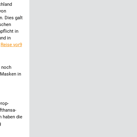
chland
von
. Dies galt
ischen
flicht in
und in
.
Reise vor9
o noch
 Masken in
Drop-
fthansa-
n haben die
g