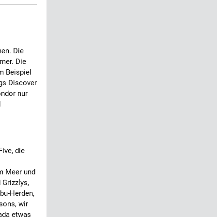
hen. Die
mer. Die
m Beispiel
ngs Discover
ondor nur
d
Five, die
m Meer und
 Grizzlys,
ibu-Herden,
sons, wir
nada etwas