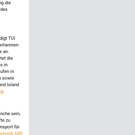
ng die
 des
digt TUI
itannien-
te an.
tet die
s in
äufen in
n sowie
nd Island
ne
nche sein,
fte zu
ansport für
uristik hilft