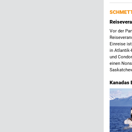
SCHMET
Reisevera
Vor der Pan
Reiseveran
Einreise is
in Atlantik
und Condor
einen Nonst
Saskatchew
Kanadas B