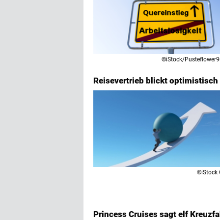
©iStock/Pusteflower
Reisevertrieb blickt optimistis
©iStock 
Princess Cruises sagt elf Kreuz