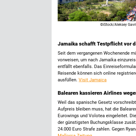
©iStock/Aleksey Gavr
Jamaika schafft Testpflicht vor d
Seit dem vergangenen Wochenende müs
vorweisen, um nach Jamaika einzureise
entfällt ebenfalls. Das Einreiseformul
Reisende können sich online registrie
ausfüllen.
Visit Jamaica
Balearen kassieren Airlines we
Weil das spanische Gesetz vorschreib
Aufpreis bleiben muss, hat die Balear
Eurowings und Volotea eingeleitet. Die
der günstigsten Buchungsklasse zusätz
24.000 Euro Strafe zahlen. Gegen Ryana
Mallorca Zeitung