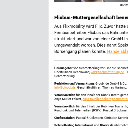
©Vis
Flixbus-Muttergesellschaft bene
Aus Flixmobility wird Flix. Zuvor hatt
Fernbusbetreiber Flixbus das Bahnunter
strukturiert und war von einer GmbH i
umgewandelt worden. Dies nährt Spekul
Börsengang planen könnte.
Handelsbla
Herausgeber
von Schmetterling vor9 ist die Schme
Obertrubach-Geschwand,
vor9@schmetterling.de
. 
Schmetterling.
Redaktion und Vermarktung:
Gloobi.de GmbH & Co. 
info@gloobi.de
. Geschäftsführer: Thomas Hartung, 
Verantwortlich
für den Inhalt der Rubrik Intern gem
Anya Müller-Eckert,
anya.mueller-eckert@schmetter
Verantwortlich
für den Inhalt der Rubriken Touristi
Rundfunk und Telemedien (RStV): Pascal Brückma
Chefredaktion:
Pascal Brückmann, Christian Schmick
Schmetterling International
und
Gloobi.de
übernehmen