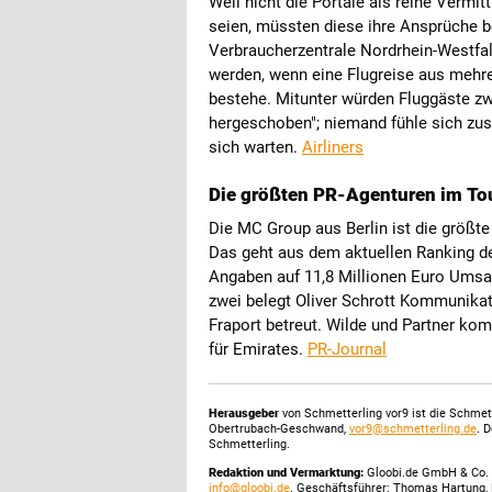
Weil nicht die Portale als reine Vermit
seien, müssten diese ihre Ansprüche b
Verbraucherzentrale Nordrhein-Westfa
werden, wenn eine Flugreise aus mehre
bestehe. Mitunter würden Fluggäste zwi
hergeschoben"; niemand fühle sich zus
sich warten.
Airliners
Die größten PR-Agenturen im To
Die MC Group aus Berlin ist die größt
Das geht aus dem aktuellen Ranking 
Angaben auf 11,8 Millionen Euro Umsatz
zwei belegt Oliver Schrott Kommunikat
Fraport betreut. Wilde und Partner kom
für Emirates.
PR-Journal
Herausgeber
von Schmetterling vor9 ist die Schme
Obertrubach-Geschwand,
vor9@schmetterling.de
. 
Schmetterling.
Redaktion und Vermarktung:
Gloobi.de GmbH & Co. 
info@gloobi.de
. Geschäftsführer: Thomas Hartung, 