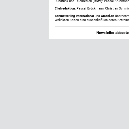
Rundfunk und Telemedien (RStV): Pascal Brückma
Chefredaktion:
Pascal Brückmann, Christian Schmick
Schmetterling International
und
Gloobi.de
übernehmen
verlinkten Seiten sind ausschließlich deren Betreibe
Newsletter abbestel