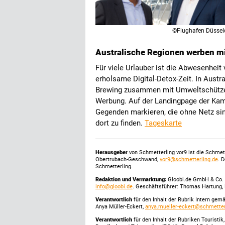
©Flughafen Düssel
Australische Regionen werben m
Für viele Urlauber ist die Abwesenhei
erholsame Digital-Detox-Zeit. In Austra
Brewing zusammen mit Umweltschützern
Werbung. Auf der Landingpage der Kam
Gegenden markieren, die ohne Netz sin
dort zu finden.
Tageskarte
Herausgeber
von Schmetterling vor9 ist die Schme
Obertrubach-Geschwand,
vor9@schmetterling.de
. 
Schmetterling.
Redaktion und Vermarktung:
Gloobi.de GmbH & Co. 
info@gloobi.de
. Geschäftsführer: Thomas Hartung, 
Verantwortlich
für den Inhalt der Rubrik Intern gem
Anya Müller-Eckert,
anya.mueller-eckert@schmetter
Verantwortlich
für den Inhalt der Rubriken Touristi