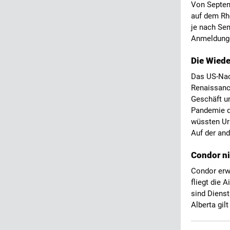
Von Septem
auf dem Rh
je nach Sem
Anmeldunge
Die Wiede
Das US-Nach
Renaissance
Geschäft un
Pandemie d
wüssten Url
Auf der and
Condor n
Condor erwe
fliegt die 
sind Diens
Alberta gil