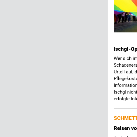
Ischgl-Op
Wer sich im
Schadeners
Urteil auf,
Pflegekost
Information
Ischgl nich
erfolgte In
SCHMETT
Reisen v