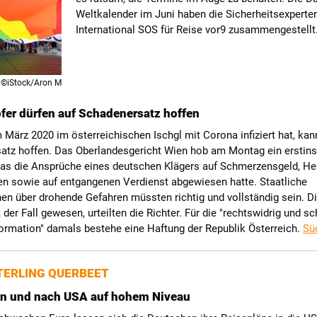
Weltkalender im Juni haben die Sicherheitsexperte
International SOS für Reise vor9 zusammengestellt
©iStock/Aron M
fer dürfen auf Schadenersatz hoffen
 März 2020 im österreichischen Ischgl mit Corona infiziert hat, kan
atz hoffen. Das Oberlandesgericht Wien hob am Montag ein erstins
 das die Ansprüche eines deutschen Klägers auf Schmerzensgeld, He
en sowie auf entgangenen Verdienst abgewiesen hatte. Staatliche
en über drohende Gefahren müssten richtig und vollständig sein. Di
t der Fall gewesen, urteilten die Richter. Für die "rechtswidrig und sc
formation" damals bestehe eine Haftung der Republik Österreich.
Sü
ERLING QUERBEET
on und nach USA auf hohem Niveau