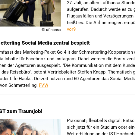
27. Juli, an allen Lufthansa-Stand
aufgerufen. Dadurch werde es zu 
Flugausfällen und Verzögerunge
heißt es. Die Airline reagiert emp
vor9
©Lufthansa
tterling Social Media zentral bespielt
umfasst das Marketing-Paket Go 4 it der Schmetterling-Kooperation
a-Inhalte für Facebook und Instagram. Dabei werden die Posts zentr
en der Agenturen ausgespielt. "Die Kommunikation mit dem Kunden
r das Reisebüro", betont Vertriebsleiter Steffen Knapp. Thematisch 
 oder Life-Hacks. Derzeit nutzen rund 60 Agenturen das Social-Med
 von Schmetterling.
FVW
IST zum Traumjob!
Praxisnah, flexibel & digital: Ents
sich jetzt für ein Studium oder ein
Weiterbildung an der IST-Hochsch