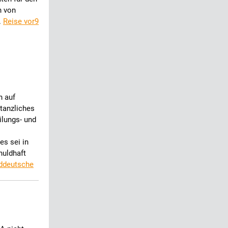
n von
.
Reise vor9
n auf
tanzliches
ilungs- und
es sei in
huldhaft
ddeutsche