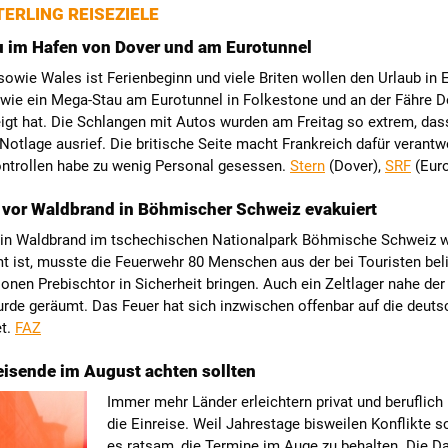
ERLING REISEZIELE
 im Hafen von Dover und am Eurotunnel
sowie Wales ist Ferienbeginn und viele Briten wollen den Urlaub in 
 wie ein Mega-Stau am Eurotunnel in Folkestone und an der Fähre D
igt hat. Die Schlangen mit Autos wurden am Freitag so extrem, das
Notlage ausrief. Die britische Seite macht Frankreich dafür verantwo
ntrollen habe zu wenig Personal gesessen.
Stern
(Dover),
SRF
(Euro
 vor Waldbrand in Böhmischer Schweiz evakuiert
n Waldbrand im tschechischen Nationalpark Böhmische Schweiz w
t ist, musste die Feuerwehr 80 Menschen aus der bei Touristen bel
onen Prebischtor in Sicherheit bringen. Auch ein Zeltlager nahe der
rde geräumt. Das Feuer hat sich inzwischen offenbar auf die deuts
et.
FAZ
isende im August achten sollten
Immer mehr Länder erleichtern privat und beruflich
die Einreise. Weil Jahrestage bisweilen Konflikte sc
es ratsam, die Termine im Auge zu behalten. Die Da