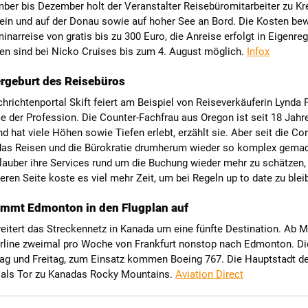
ber bis Dezember holt der Veranstalter Reisebüromitarbeiter zu Kr
ein und auf der Donau sowie auf hoher See an Bord. Die Kosten be
inarreise von gratis bis zu 300 Euro, die Anreise erfolgt in Eigenreg
n sind bei Nicko Cruises bis zum 4. August möglich.
Infox
rgeburt des Reisebüros
richtenportal Skift feiert am Beispiel von Reiseverkäuferin Lynda P
 der Profession. Die Counter-Fachfrau aus Oregon ist seit 18 Jahr
d hat viele Höhen sowie Tiefen erlebt, erzählt sie. Aber seit die Co
as Reisen und die Bürokratie drumherum wieder so komplex gemac
auber ihre Services rund um die Buchung wieder mehr zu schätzen, 
eren Seite koste es viel mehr Zeit, um bei Regeln up to date zu ble
immt Edmonton in den Flugplan auf
itert das Streckennetz in Kanada um eine fünfte Destination. Ab M
Airline zweimal pro Woche von Frankfurt nonstop nach Edmonton. Di
tag und Freitag, zum Einsatz kommen Boeing 767. Die Hauptstadt de
t als Tor zu Kanadas Rocky Mountains.
Aviation Direct