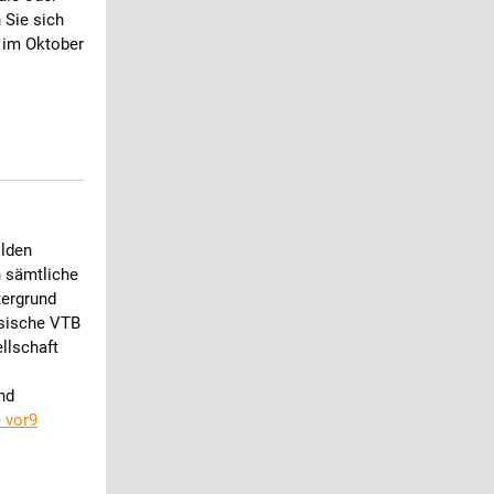
 Sie sich
t im Oktober
lden
 sämtliche
tergrund
ssische VTB
llschaft
nd
 vor9