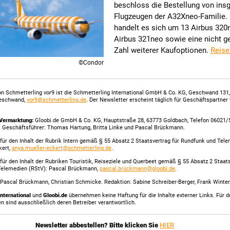
beschloss die Bestellung von ins
Flugzeugen der A32Xneo-Familie.
handelt es sich um 13 Airbus 320
Airbus 321neo sowie eine nicht g
Zahl weiterer Kaufoptionen.
Reise
©Condor
n Schmetterling vor9 ist die Schmetterling International GmbH & Co. KG, Geschwand 131
eschwand,
vor9@schmetterling.de
. Der Newsletter erscheint täglich für Geschäftspartner
Vermarktung:
Gloobi.de GmbH & Co. KG, Hauptstraße 28, 63773 Goldbach, Telefon 06021/
. Geschäftsführer: Thomas Hartung, Britta Linke und Pascal Brückmann.
für den Inhalt der Rubrik Intern gemäß § 55 Absatz 2 Staatsvertrag für Rundfunk und Tel
kert,
anya.mueller-eckert@schmetterling.de
.
für den Inhalt der Rubriken Touristik, Reiseziele und Querbeet gemäß § 55 Absatz 2 Staats
Telemedien (RStV): Pascal Brückmann,
pascal.brückmann@gloobi.de
.
Pascal Brückmann, Christian Schmicke. Redaktion: Sabine Schreiber-Berger, Frank Winter
International
und
Gloobi.de
übernehmen keine Haftung für die Inhalte externer Links. Für de
en sind ausschließlich deren Betreiber verantwortlich.
Newsletter abbestellen? Bitte klicken Sie
HIER