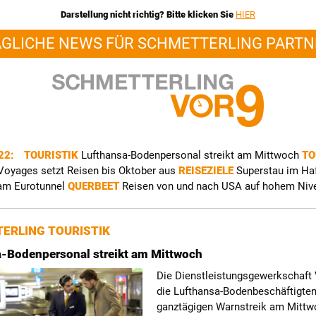
Darstellung nicht richtig? Bitte klicken Sie
HIER
ÄGLICHE NEWS FÜR SCHMETTERLING PARTN
022:
TOURISTIK
Lufthansa-Bodenpersonal streikt am Mittwoch
TO
Voyages setzt Reisen bis Oktober aus
REISEZIELE
Superstau im Ha
am Eurotunnel
QUERBEET
Reisen von und nach USA auf hohem Niv
ERLING TOURISTIK
-Bodenpersonal streikt am Mittwoch
Die Dienstleistungsgewerkschaft 
die Lufthansa-Bodenbeschäftigte
ganztägigen Warnstreik am Mittw