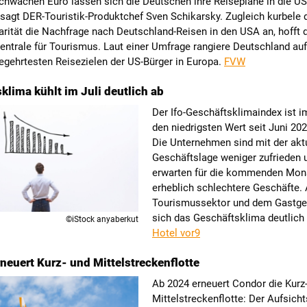
chwachen Euro lassen sich die Deutschen ihre Reisepläne in die US
sagt DER-Touristik-Produktchef Sven Schikarsky. Zugleich kurbele 
ität die Nachfrage nach Deutschland-Reisen in den USA an, hofft 
ntrale für Tourismus. Laut einer Umfrage rangiere Deutschland auf
egehrtesten Reisezielen der US-Bürger in Europa.
FVW
klima kühlt im Juli deutlich ab
Der Ifo-Geschäftsklimaindex ist im
den niedrigsten Wert seit Juni 202
Die Unternehmen sind mit der akt
Geschäftslage weniger zufrieden 
erwarten für die kommenden Mon
erheblich schlechtere Geschäfte.
Tourismussektor und dem Gastge
sich das Geschäftsklima deutlich 
©iStock anyaberkut
Hotel vor9
neuert Kurz- und Mittelstreckenflotte
Ab 2024 erneuert Condor die Kurz
Mittelstreckenflotte: Der Aufsicht