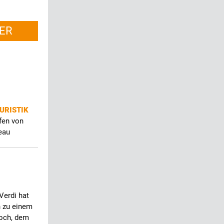
ER
URISTIK
fen von
eau
Verdi hat
n zu einem
och, dem