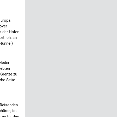
Europa
over –
s der Hafen
rtlich, an
tunnel)
ieder
iebten
 Grenze zu
che Seite
 Reisenden
hüren, ist
ten für den