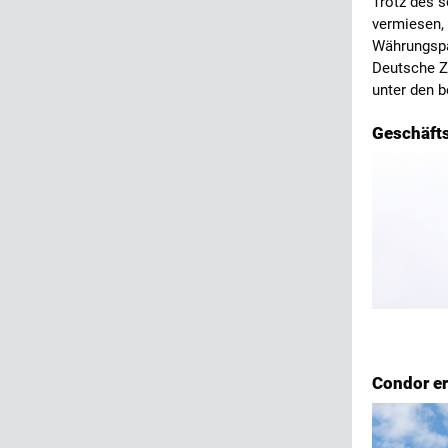
Trotz des s
vermiesen, 
Währungspar
Deutsche Ze
unter den b
Geschäfts
Condor er