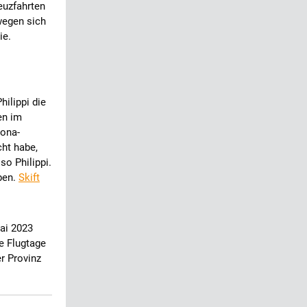
euzfahrten
wegen sich
ie.
hilippi die
en im
rona-
ht habe,
so Philippi.
iben.
Skift
ai 2023
e Flugtage
r Provinz