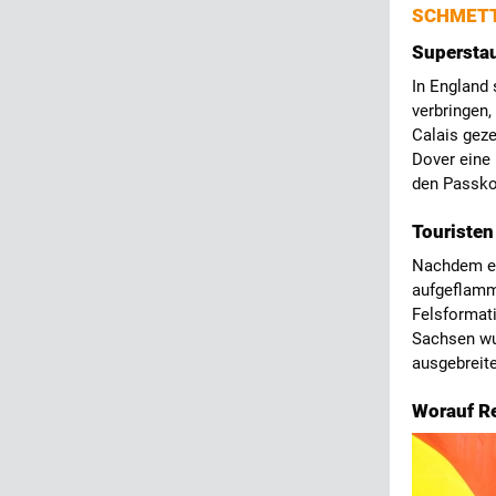
SCHMETT
Superstau
In England 
verbringen,
Calais geze
Dover eine 
den Passko
Touristen
Nachdem ei
aufgeflamm
Felsformati
Sachsen wu
ausgebreit
Worauf Re