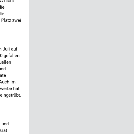
A nicht
die
die
 Platz zwei
 Juli auf
0 gefallen.
uellen
und
ate
 Auch im
werbe hat
eingetrübt.
- und
srat