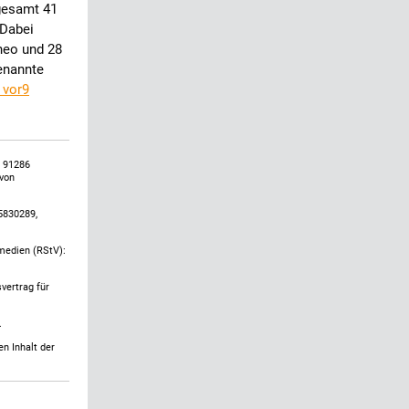
gesamt 41
 Dabei
neo und 28
enannte
 vor9
, 91286
 von
5830289,
emedien (RStV):
vertrag für
.
n Inhalt der