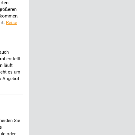
orten
größeren
n kommen,
ört.
Reise
 auch
al erstellt
 läuft
geht es um
ia-Angebot
cheiden Sie
e
ule oder