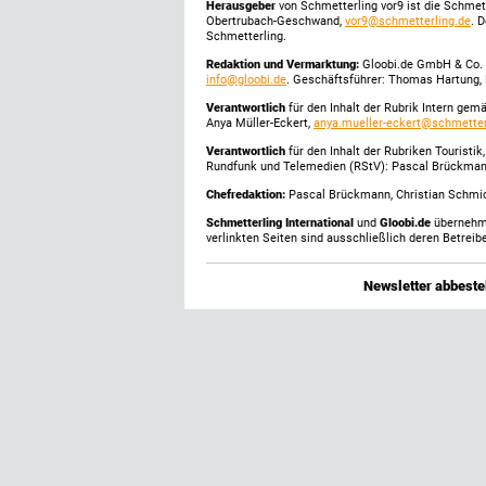
Herausgeber
von Schmetterling vor9 ist die Schme
Obertrubach-Geschwand,
vor9@schmetterling.de
. 
Schmetterling.
Redaktion und Vermarktung:
Gloobi.de GmbH & Co. 
info@gloobi.de
. Geschäftsführer: Thomas Hartung, 
Verantwortlich
für den Inhalt der Rubrik Intern gem
Anya Müller-Eckert,
anya.mueller-eckert@schmetter
Verantwortlich
für den Inhalt der Rubriken Touristi
Rundfunk und Telemedien (RStV): Pascal Brückma
Chefredaktion:
Pascal Brückmann, Christian Schmick
Schmetterling International
und
Gloobi.de
übernehmen
verlinkten Seiten sind ausschließlich deren Betreibe
Newsletter abbestel