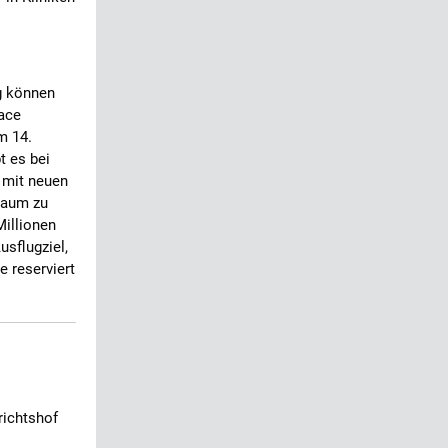
g können
ace
m 14.
t es bei
n mit neuen
raum zu
illionen
usflugziel,
 reserviert
richtshof