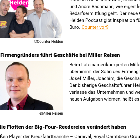
und André Bachmann, wie eigentli
Bedarfsermittlung geht. Der neue
Helden Podcast gibt Inspiration f
Büro.
Counter vor9
©Counter Helden
Firmengründers führt Geschäfte bei Miller Reisen
Beim Lateinamerikaexperten Mille
übernimmt der Sohn des Firmeng
Josef Miller, Joachim, die Geschä
Der bisherige Geschäftsführer H
verlasse das Unternehmen und we
neuen Aufgaben widmen, heißt es
©Miller Reisen
die Flotten der Big-Four-Reedereien verändert haben
oßen Player der Kreuzfahrtbranche – Carnival, Royal Carribbean Grou