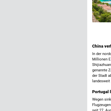
China ver
In der nord
Millionen 
Shijiazhuan
genannte Z
der Stadt 
landesweit
Portugal 
Wegen sinke
Flugzeugen
seit 27. Au