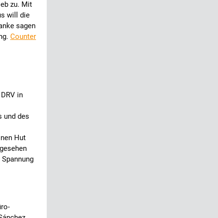
eb zu. Mit
 will die
Danke sagen
ng.
Counter
 DRV in
s und des
inen Hut
bgesehen
er Spannung
üro-
Sánchez