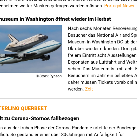
enheimen weiter Masken getragen werden müssen.
Portugal News
museum in Washington öffnet wieder im Herbst
Nach sechs Monaten Renovierun
Besucher das National Air and Sp
Museum in Washington DC ab de
Oktober wieder erkunden. Dort gib
freiem Eintritt acht Ausstellunge
Exponaten aus Luftfahrt und Welt
sehen. Das Museum ist mit acht M
Besuchern im Jahr ein beliebtes A
©iStock Rypson
daher müssen Tickets vorab online
werden.
Zeit
ERLING QUERBEET
lt zu Corona-Stornos fallbezogen
len aus der frühen Phase der Corona-Pandemie urteilte der Bundesge
lich. So gestand er einer über 80-Jährigen mit Anfälligkeit für