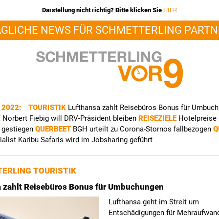
Darstellung nicht richtig? Bitte klicken Sie
HIER
ÄGLICHE NEWS FÜR SCHMETTERLING PARTN
t 2022:
TOURISTIK
Lufthansa zahlt Reisebüros Bonus für Umbuc
K
Norbert Fiebig will DRV-Präsident bleiben
REISEZIELE
Hotelpreise 
g gestiegen
QUERBEET
BGH urteilt zu Corona-Stornos fallbezogen
Q
ialist Karibu Safaris wird im Jobsharing geführt
ERLING TOURISTIK
a zahlt Reisebüros Bonus für Umbuchungen
Lufthansa geht im Streit um
Entschädigungen für Mehraufwan