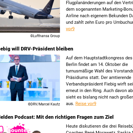
Flugplanänderungen auf den Vertri
dem sogenannten Marketing-Bonus
Airline nach eigenem Bekunden 
und zahlt zehn Euro pro Umbuchu
vor9
©Lufthansa Group
iebig will DRV-Präsident bleiben
Auf dem Hauptstadtkongress des
Berlin findet am 14. Oktober die
turnusmäßige Wahl des Vorstand
Präsidiums statt. Der amtierende
Verbandspräsident Fiebig wirft se
erneut in den Ring. Auch davon a
sieht es bislang nicht nach groß
aus.
Reise vor9
©DRV/Marcel Kautz
elden Podcast: Mit den richtigen Fragen zum Ziel
Heute diskutieren die drei Reiseb
Coaches René Morawetz, Saskia 