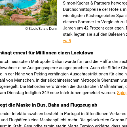
Simon-Kucher & Partners hervorgeh
Durchschnittspreise der Hotels in
wichtigsten Küstengebieten Spani
diesem Sommer im Vergleich zu f
Jahren um 42 Prozent gestiegen.
©iStock/Balate Dorin
stark legten sie auf den Balearen 
vor9
hängt erneut für Millionen einen Lockdown
ostchinesischen Metropole Dalian wurde für rund die Hälfte der sec
Einwohner eine Ausgangssperre ausgesprochen. Auch die Städte C
g in der Nähe von Peking verhängten Ausgehrestriktionen für eine n
ahl von Menschen. In der südchinesischen Metropole Shenzhen wur
abgeriegelt. Die Behörden verordneten die drastischen Maßnahmen,
 am Dienstag lediglich 349 neue Infektionen gemeldet wurden.
Spieg
legt die Maske in Bus, Bahn und Flugzeug ab
nder Infektionszahlen besteht in Portugal in öffentlichen Verkehrs
 und Flughäfen keine Maskenpflicht mehr. Die gelockerten Corona-
gust in Kraft. Gesundheitsministerin Marta Temido erklärte, dass nur