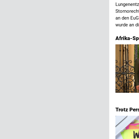
Lungenentzü
Stornorecht
an den EuGH
wurde an d
Afrika-Sp
Trotz Per