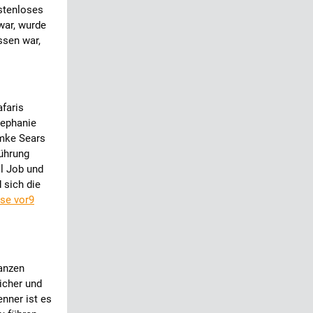
stenloses
war, wurde
ssen war,
afaris
tephanie
lmke Sears
ührung
l Job und
 sich die
se vor9
ganzen
icher und
nner ist es