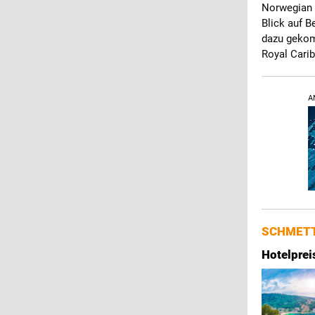
Norwegian C
Blick auf B
dazu gekom
Royal Carib
A
SCHMETT
Hotelprei