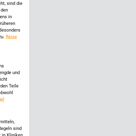
t, sind die
 den
ens in
rüheren
 Besonders
zu.
Reise
hs
hengde und
icht
den Teile
 obwohl
el
mitteln,
Regeln sind
 in Kliniken