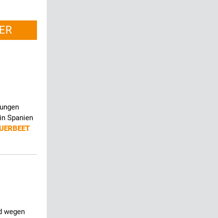
ER
hungen
in Spanien
UERBEET
d wegen