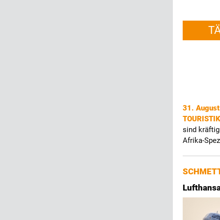
T
31. Augus
TOURISTI
sind kräfti
Afrika-Spez
SCHMETT
Lufthans