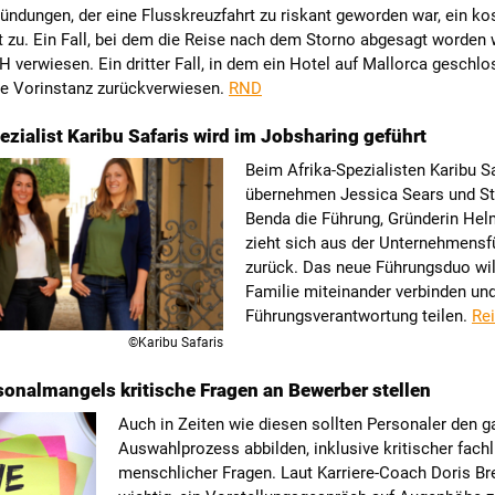
ndungen, der eine Flusskreuzfahrt zu riskant geworden war, ein ko
 zu. Ein Fall, bei dem die Reise nach dem Storno abgesagt worden 
 verwiesen. Ein dritter Fall, in dem ein Hotel auf Mallorca geschlo
ie Vorinstanz zurückverwiesen.
RND
ezialist Karibu Safaris wird im Jobsharing geführt
Beim Afrika-Spezialisten Karibu S
übernehmen Jessica Sears und S
Benda die Führung, Gründerin He
zieht sich aus der Unternehmensf
zurück. Das neue Führungsduo wil
Familie miteinander verbinden und
Führungsverantwortung teilen.
Rei
©Karibu Safaris
sonalmangels kritische Fragen an Bewerber stellen
Auch in Zeiten wie diesen sollten Personaler den 
Auswahlprozess abbilden, inklusive kritischer fachl
menschlicher Fragen. Laut Karriere-Coach Doris Bre