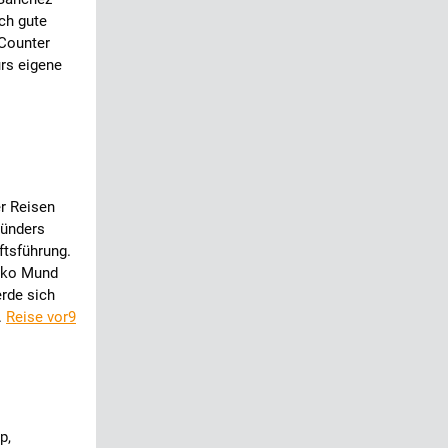
ch gute
 Counter
ürs eigene
r Reisen
ründers
ftsführung.
eiko Mund
rde sich
.
Reise vor9
p,