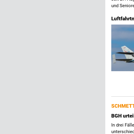
und Senior
Luftfahrt
SCHMETT
BGH urtei
In drei Fäl
unterschied