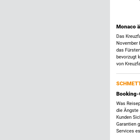
Monaco än
Das Kreuzfa
November bi
das Fürste
bevorzugt k
von Kreuzfa
SCHMETT
Booking-C
Was Reisep
die Ängste 
Kunden Sic
Garantien 
Services es