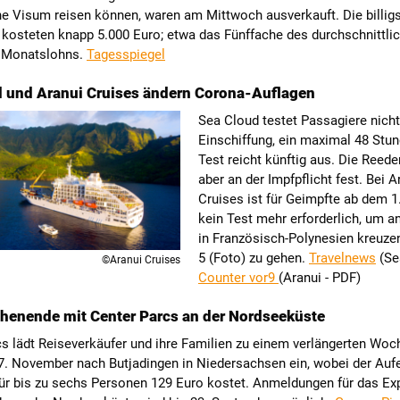
e Visum reisen können, waren am Mittwoch ausverkauft. Die billig
 kosteten knapp 5.000 Euro; etwa das Fünffache des durchschnittli
 Monatslohns.
Tagesspiegel
 und Aranui Cruises ändern Corona-Auflagen
Sea Cloud testet Passagiere nich
Einschiffung, ein maximal 48 Stun
Test reicht künftig aus. Die Reeder
aber an der Impfpflicht fest. Bei A
Cruises ist für Geimpfte ab dem 
kein Test mehr erforderlich, um a
in Französisch-Polynesien kreuze
5 (Foto) zu gehen.
Travelnews
(Se
©Aranui Cruises
Counter vor9
(Aranui - PDF)
henende mit Center Parcs an der Nordseeküste
cs lädt Reiseverkäufer und ihre Familien zu einem verlängerten Wo
7. November nach Butjadingen in Niedersachsen ein, wobei der Aufe
ür bis zu sechs Personen 129 Euro kostet. Anmeldungen für das Exp