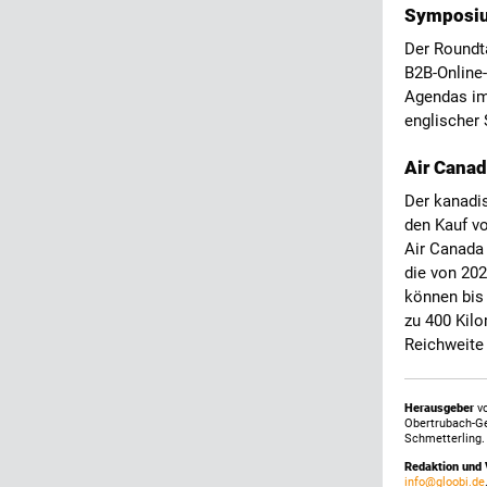
Symposiu
Der Roundta
B2B-Online
Agendas im
englischer 
Air Canad
Der kanadi
den Kauf vo
Air Canada
die von 202
können bis 
zu 400 Kilo
Reichweite
Herausgeber
vo
Obertrubach-G
Schmetterling.
Redaktion und 
info@gloobi.de