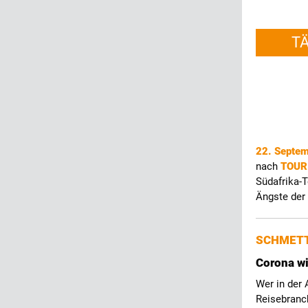
T
22. Septe
nach
TOUR
Südafrika-T
Ängste der
SCHMETT
Corona wi
Wer in der 
Reisebranc