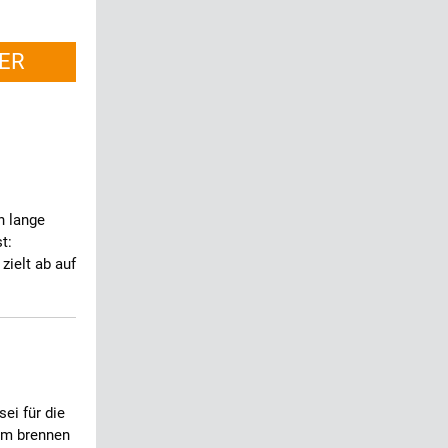
ER
h lange
t:
zielt ab auf
ei für die
rum brennen