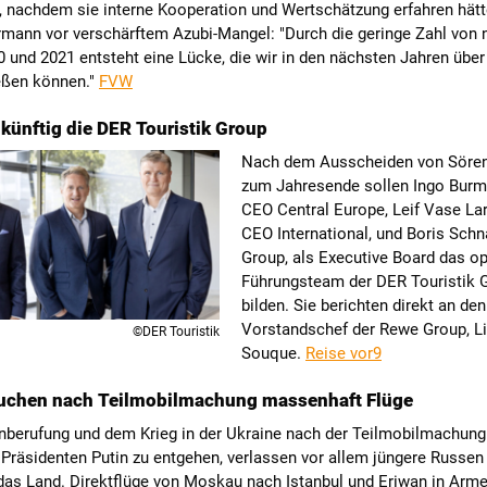
b, nachdem sie interne Kooperation und Wertschätzung erfahren hät
rmann vor verschärftem Azubi-Mangel: "Durch die geringe Zahl von
 und 2021 entsteht eine Lücke, die wir in den nächsten Jahren übe
ießen können."
FVW
t künftig die DER Touristik Group
Nach dem Ausscheiden von Söre
zum Jahresende sollen Ingo Burm
CEO Central Europe, Leif Vase La
CEO International, und Boris Schn
Group, als Executive Board das op
Führungsteam der DER Touristik 
bilden. Sie berichten direkt an den
Vorstandschef der Rewe Group, L
©DER Touristik
Souque.
Reise vor9
uchen nach Teilmobilmachung massenhaft Flüge
inberufung und dem Krieg in der Ukraine nach der Teilmobilmachung
Präsidenten Putin zu entgehen, verlassen vor allem jüngere Russen
 das Land. Direktflüge von Moskau nach Istanbul und Eriwan in Arm