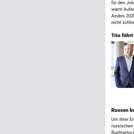
für den Jo
warnt Aufe
Azubis 2020
nicht schl
Trio führ
Russen b
Um ihrer E
russischen 
fluchtartig