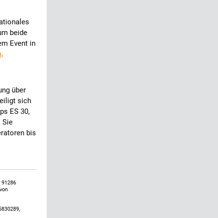
ationales
um beide
em Event in
m
.
ung über
iligt sich
ps ES 30,
 Sie
eratoren bis
, 91286
 von
5830289,