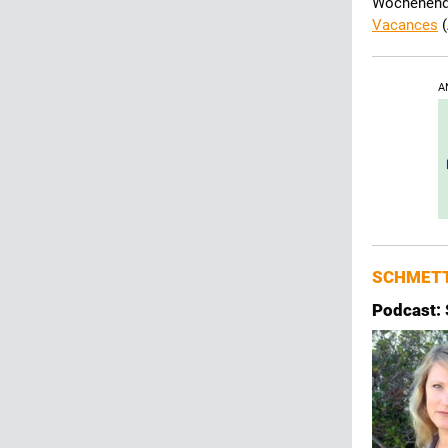
Wochenende
Vacances
(
A
SCHMETT
Podcast: 