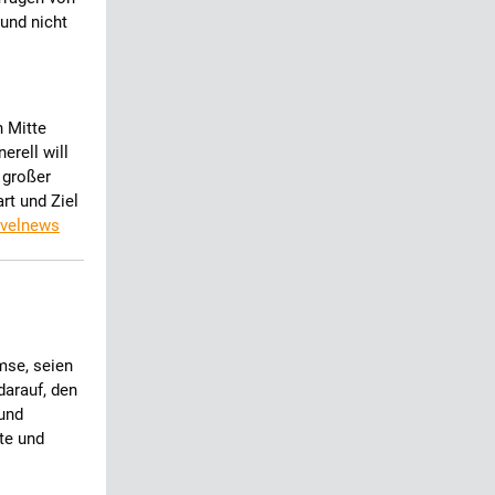
und nicht
n Mitte
erell will
 großer
rt und Ziel
avelnews
mse, seien
darauf, den
und
te und