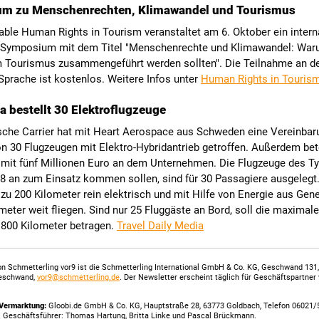
m zu Menschenrechten, Klimawandel und Tourismus
ble Human Rights in Tourism veranstaltet am 6. Oktober ein intern
-Symposium mit dem Titel "Menschenrechte und Klimawandel: War
 Tourismus zusammengeführt werden sollten". Die Teilnahme an d
Sprache ist kostenlos. Weitere Infos unter
Human Rights in Touris
a bestellt 30 Elektroflugzeuge
sche Carrier hat mit Heart Aerospace aus Schweden eine Vereinbar
n 30 Flugzeugen mit Elektro-Hybridantrieb getroffen. Außerdem bete
 mit fünf Millionen Euro an dem Unternehmen. Die Flugzeuge des Ty
8 an zum Einsatz kommen sollen, sind für 30 Passagiere ausgelegt.
zu 200 Kilometer rein elektrisch und mit Hilfe von Energie aus Gen
meter weit fliegen. Sind nur 25 Fluggäste an Bord, soll die maximale
 800 Kilometer betragen.
Travel Daily Media
n Schmetterling vor9 ist die Schmetterling International GmbH & Co. KG, Geschwand 131
eschwand,
vor9@schmetterling.de
. Der Newsletter erscheint täglich für Geschäftspartner
Vermarktung:
Gloobi.de GmbH & Co. KG, Hauptstraße 28, 63773 Goldbach, Telefon 06021/
. Geschäftsführer: Thomas Hartung, Britta Linke und Pascal Brückmann.