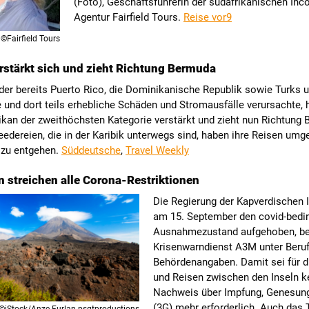
(Foto), Geschäftsführerin der südafrikanischen Inc
Agentur Fairfield Tours.
Reise vor9
©Fairfield Tours
erstärkt sich und zieht Richtung Bermuda
der bereits Puerto Rico, die Dominikanische Republik sowie Turks 
und dort teils erhebliche Schäden und Stromausfälle verursachte, h
kan der zweithöchsten Kategorie verstärkt und zieht nun Richtung
eedereien, die in der Karibik unterwegs sind, haben ihre Reisen umg
zu entgehen.
Süddeutsche
,
Travel Weekly
 streichen alle Corona-Restriktionen
Die Regierung der Kapverdischen I
am 15. September den covid-bedi
Ausnahmezustand aufgehoben, ber
Krisenwarndienst A3M unter Beru
Behördenangaben. Damit sei für d
und Reisen zwischen den Inseln k
Nachweis über Impfung, Genesung
(3G) mehr erforderlich. Auch das 