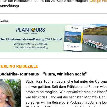
 an der Nordseeküste sind bis 23. September möglich.
Groupe Pie
Anmeldung)
NZEIGE
ERLING REISEZIELE
Südafrika-Tourismus – "Hurra, wir leben noch!"
Südafrikas Tourismusbranche hat unter der Coron
schwer gelitten. Seit dem Frühjahr sind Reisen wie
problemlos möglich. Wie entwickelt sich die Nach
wie blickt das Land auf die nächsten Monate? Darü
sprechen wir im Reise vor9 Podcast mit Juliane Lo