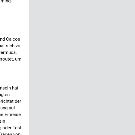
oming-
und Caicos
at sich zu
 Bermuda.
eroutet, um
nseln hat
ngten
ichtet der
fung auf
ie Einreise
ein
 oder Test
Tragen von