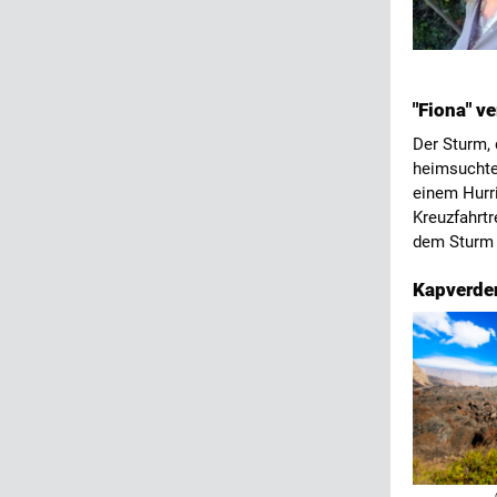
"Fiona" v
Der Sturm, 
heimsuchte 
einem Hurri
Kreuzfahrtr
dem Sturm 
Kapverden