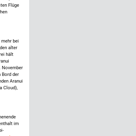
sten Flüge
chen
t mehr bei
den alter
ei hält
ranui
1. November
n Bord der
nden Aranui
a Cloud),
chenende
nthalt im
i-