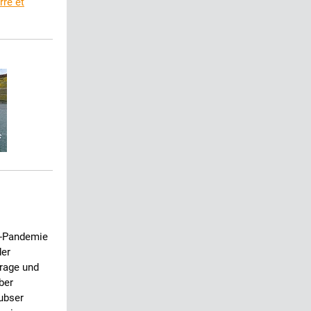
rre et
a-Pandemie
der
frage und
ber
ubser