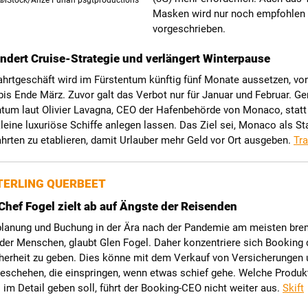
©iStock/Anze Furlan psgtproductions
Masken wird nur noch empfohlen 
vorgeschrieben.
dert Cruise-Strategie und verlängert Winterpause
hrtgeschäft wird im Fürstentum künftig fünf Monate aussetzen, vo
s Ende März. Zuvor galt das Verbot nur für Januar und Februar. Gen
ntum laut Olivier Lavagna, CEO der Hafenbehörde von Monaco, statt
leine luxuriöse Schiffe anlegen lassen. Das Ziel sei, Monaco als Sta
hrten zu etablieren, damit Urlauber mehr Geld vor Ort ausgeben.
Tr
ERLING QUERBEET
hef Fogel zielt ab auf Ängste der Reisenden
lanung und Buchung in der Ära nach der Pandemie am meisten bre
der Menschen, glaubt Glen Fogel. Daher konzentriere sich Booking 
herheit zu geben. Dies könne mit dem Verkauf von Versicherungen 
geschehen, die einspringen, wenn etwas schief gehe. Welche Produk
 im Detail geben soll, führt der Booking-CEO nicht weiter aus.
Skift