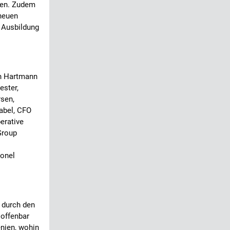
ten. Zudem
 neuen
r Ausbildung
n Hartmann
ester,
rsen,
abel, CFO
erative
Group
ionel
 durch den
 offenbar
enien, wohin