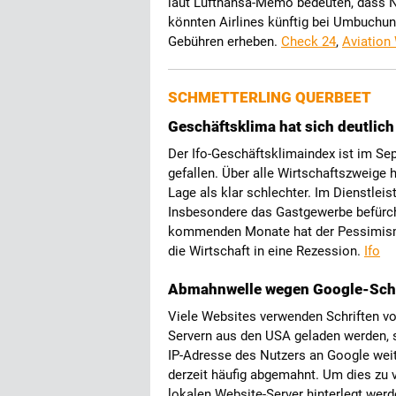
laut Lufthansa-Memo bedeuten, dass Ne
könnten Airlines künftig bei Umbuchu
Gebühren erheben.
Check 24
,
Aviation
SCHMETTERLING QUERBEET
Geschäftsklima hat sich deutlich
Der Ifo-Geschäftsklimaindex ist im Se
gefallen. Über alle Wirtschaftszweige
Lage als klar schlechter. Im Dienstleis
Insbesondere das Gastgewerbe befürcht
kommenden Monate hat der Pessimismu
die Wirtschaft in eine Rezession.
Ifo
Abmahnwelle wegen Google-Schr
Viele Websites verwenden Schriften v
Servern aus den USA geladen werden, s
IP-Adresse des Nutzers an Google wei
derzeit häufig abgemahnt. Um dies zu 
lokalen Website-Server hinterlegt wer