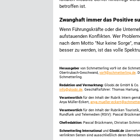
betroffen ist.
Zwanghaft immer das Positive su
Wenn Führungskräfte oder die Unternehm
aufstauenden Konflikten. Wer Problem
nach dem Motto "Nur keine Sorge", m
besser zu werden, ist das volle Spekt
Herausgeber
von Schmetterling vor9 ist die Schme
Obertrubach-Geschwand,
vor9@schmetterling.de
. 
Schmetterling.
Redaktion und Vermarktung:
Gloobi.de GmbH & Co. 
info@gloobi.de
. Geschäftsführer: Thomas Hartung, 
Verantwortlich
für den Inhalt der Rubrik Intern gem
Anya Müller-Eckert,
anya.mueller-eckert@schmetter
Verantwortlich
für den Inhalt der Rubriken Touristi
Rundfunk und Telemedien (RStV): Pascal Brückma
Chefredaktion:
Pascal Brückmann, Christian Schmick
Schmetterling International
und
Gloobi.de
übernehmen
verlinkten Seiten sind ausschließlich deren Betreibe