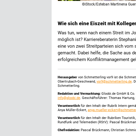
©iStock/Esteban Martinena Guer
Wie sich eine Eiszeit mit Kolleg
Was tun, wenn nach einem Streit im 
möglich ist? Karriereberaterin Stepha
eine von zwei Streitparteien sich vom 
gemacht. Dabei helfe, die Sache aus d
erfolgreichem Konfliktmanagement geh
Herausgeber
von Schmetterling vor9 ist die Schme
Obertrubach-Geschwand,
vor9@schmetterling.de
. 
Schmetterling.
Redaktion und Vermarktung:
Gloobi.de GmbH & Co. 
info@gloobi.de
. Geschäftsführer: Thomas Hartung, 
Verantwortlich
für den Inhalt der Rubrik Intern gem
Anya Müller-Eckert,
anya.mueller-eckert@schmetter
Verantwortlich
für den Inhalt der Rubriken Touristi
Rundfunk und Telemedien (RStV): Pascal Brückma
Chefredaktion:
Pascal Brückmann, Christian Schmick