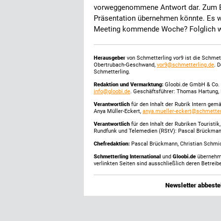
vorweggenommene Antwort dar. Zum Beis
Präsentation übernehmen könnte. Es wir
Meeting kommende Woche? Folglich wi
Herausgeber
von Schmetterling vor9 ist die Schme
Obertrubach-Geschwand,
vor9@schmetterling.de
. 
Schmetterling.
Redaktion und Vermarktung:
Gloobi.de GmbH & Co. 
info@gloobi.de
. Geschäftsführer: Thomas Hartung, 
Verantwortlich
für den Inhalt der Rubrik Intern gem
Anya Müller-Eckert,
anya.mueller-eckert@schmetter
Verantwortlich
für den Inhalt der Rubriken Touristi
Rundfunk und Telemedien (RStV): Pascal Brückma
Chefredaktion:
Pascal Brückmann, Christian Schmick
Schmetterling International
und
Gloobi.de
übernehmen
verlinkten Seiten sind ausschließlich deren Betreibe
Newsletter abbestel